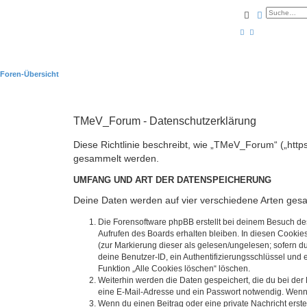
Suche
Erweiterte
Foren-Übersicht
TMeV_Forum - Datenschutzerklärung
Diese Richtlinie beschreibt, wie „TMeV_Forum“ („htt
gesammelt werden.
UMFANG UND ART DER DATENSPEICHERUNG
Deine Daten werden auf vier verschiedene Arten ges
Die Forensoftware phpBB erstellt bei deinem Besuch de
Aufrufen des Boards erhalten bleiben. In diesen Cookies
(zur Markierung dieser als gelesen/ungelesen; sofern d
deine Benutzer-ID, ein Authentifizierungsschlüssel und 
Funktion „Alle Cookies löschen“ löschen.
Weiterhin werden die Daten gespeichert, die du bei der
eine E-Mail-Adresse und ein Passwort notwendig. Wenn du
Wenn du einen Beitrag oder eine private Nachricht erste