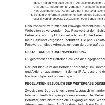
diesen Fällen wird auch deine IP-Adresse gespeichert. 
Umfragen), Änderungen an zentralen Profildaten (E-Mai
Kennzeichnung (User Agent) wird nur in der „Wer ist onl
Schließlich erfordern einzelne Funktionen des Boards,
explizit von dir gesetzte Lesezeichen oder Benachrichti
Dein Passwort wird mit einer Einwege-Verschlüsselung 
Webseiten zu verwenden. Das Passwort ist dein Schlü
Betreibers, von phpBB Limited oder ein Dritter berec
mein Passwort vergessen“ benutzen. Die phpBB-Softw
Passwort an diese Adresse, mit dem du dann auf das 
GESTATTUNG DER DATENSPEICHERUNG
Du gestattest dem Betreiber, die von dir eingegeben
Darüber hinaus ist der Betreiber berechtigt, im Rahm
und Aktionen zusammen mit deiner IP-Adresse und de
Nachverfolgbarkeit notwendig ist.
REGELUNGEN BEZÜGLICH DER WEITERGABE DEINE
Zweck eines Boards ist es, einen Austausch mit andere
Internet öffentlich zugänglich sein können. Der Betrei
Benutzer, Administratoren etc.) zugänglich sind. We
Adresse aus deinem Profil ist dabei jedoch nur für d