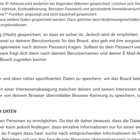
Die IP-Adresse wird weiterhin bei folgenden Aktionen gespeichert: Löschen und Ä
l-Adresse, Kontoaktivierung, Benutzer-Passwort) und gescheiterte Anmeldeversuch
ine?“-Funktion angezeigt und nicht dauerhaft gespeichert.
 dass weitere Daten gespeichert werden. Dazu gehören dein Abstimmungsverhalten
gungsfunktionen.
(Hash) gespeichert, so dass es sicher ist. Jedoch wird dir empfohlen, 
ssel zu deinem Benutzerkonto für das Board, also geh mit ihm sorgsam
htigterweise nach deinem Passwort fragen. Solltest du dein Passwort v
are fragt dich dann nach deinem Benutzernamen und deiner E-Mail-Ad
Board zugreifen kannst.
en und oben näher spezifizierten Daten zu speichern, um das Board be
en einer Interessenabwägung zwischen deinen und seinen Interessen so
r von deinem Browser übermittelter Browser-Kennung zu speichern, so
R DATEN
n Personen zu ermöglichen. Du bist dir daher bewusst, dass die Daten d
ber kann jedoch festlegen, dass einzelne Informationen nur für einen ei
nn du Fragen dazu hast, suche nach entsprechenden Informationen im Fo
en Betreiber und von ihm beauftragte Personen (Administratoren) zugäng