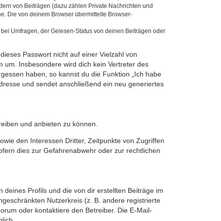
ndern von Beiträgen (dazu zählen Private Nachrichten und
e. Die von deinem Browser übermittelte Browser-
 bei Umfragen, der Gelesen-Status von deinen Beiträgen oder
dieses Passwort nicht auf einer Vielzahl von
 um. Insbesondere wird dich kein Vertreter des
ergessen haben, so kannst du die Funktion „Ich habe
resse und sendet anschließend ein neu generiertes
treiben und anbieten zu können.
wie den Interessen Dritter, Zeitpunkte von Zugriffen
fern dies zur Gefahrenabwehr oder zur rechtlichen
eines Profils und die von dir erstellten Beiträge im
ngeschränkten Nutzerkreis (z. B. andere registrierte
rum oder kontaktiere den Betreiber. Die E-Mail-
lich.