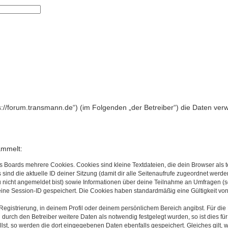
 Suche
ps://forum.transmann.de“) (im Folgenden „der Betreiber“) die Daten v
ammelt:
s Boards mehrere Cookies. Cookies sind kleine Textdateien, die dein Browser als
 sind die aktuelle ID deiner Sitzung (damit dir alle Seitenaufrufe zugeordnet werd
u nicht angemeldet bist) sowie Informationen über deine Teilnahme an Umfragen (s
eine Session-ID gespeichert. Die Cookies haben standardmäßig eine Gültigkeit von 
 Registrierung, in deinem Profil oder deinem persönlichem Bereich angibst. Für di
rch den Betreiber weitere Daten als notwendig festgelegt wurden, so ist dies für 
llst, so werden die dort eingegebenen Daten ebenfalls gespeichert. Gleiches gilt, 