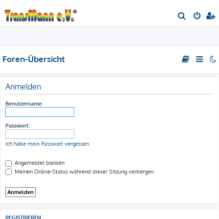
S
u
c
h
Foren-Übersicht
e
Anmelden
Benutzername:
Passwort:
Ich habe mein Passwort vergessen
Angemeldet bleiben
Meinen Online-Status während dieser Sitzung verbergen
REGISTRIEREN