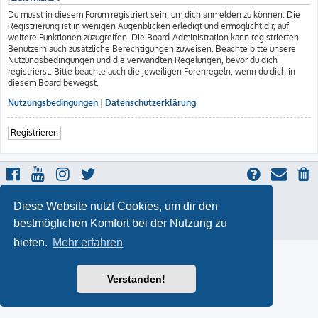
Du musst in diesem Forum registriert sein, um dich anmelden zu können. Die
Registrierung ist in wenigen Augenblicken erledigt und ermöglicht dir, auf
weitere Funktionen zuzugreifen. Die Board-Administration kann registrierten
Benutzern auch zusätzliche Berechtigungen zuweisen. Beachte bitte unsere
Nutzungsbedingungen und die verwandten Regelungen, bevor du dich
registrierst. Bitte beachte auch die jeweiligen Forenregeln, wenn du dich in
diesem Board bewegst.
Nutzungsbedingungen
|
Datenschutzerklärung
Registrieren
ProLight Style by
Ian Bradley
Diese Website nutzt Cookies, um dir den
Powered by
phpBB
® Forum Software © phpBB Limited
Deutsche Übersetzung durch
phpBB.de
bestmöglichen Komfort bei der Nutzung zu
Datenschutz
|
Nutzungsbedingungen
bieten.
Mehr erfahren
Verstanden!