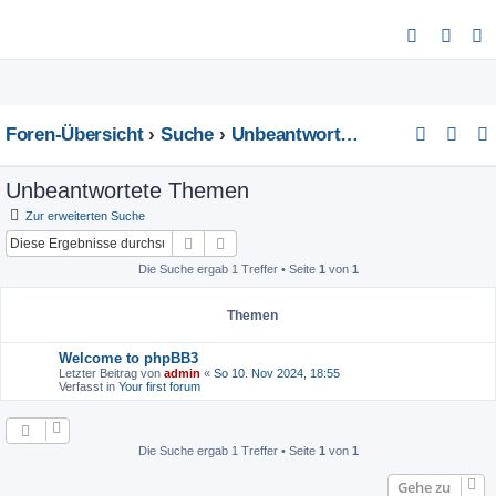
S
u
c
h
Foren-Übersicht
Suche
Unbeantwortete Themen
e
Unbeantwortete Themen
Zur erweiterten Suche
Suche
Erweiterte Suche
Die Suche ergab 1 Treffer • Seite
1
von
1
Themen
Welcome to phpBB3
Letzter Beitrag von
admin
«
So 10. Nov 2024, 18:55
Verfasst in
Your first forum
Die Suche ergab 1 Treffer • Seite
1
von
1
Gehe zu