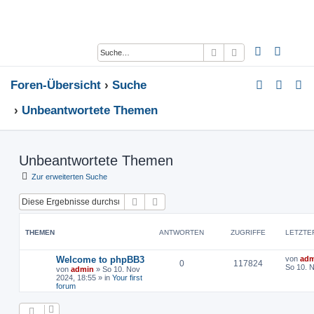
Suche
Erweiterte Suche
Foren-Übersicht
Suche
Unbeantwortete Themen
Unbeantwortete Themen
Zur erweiterten Suche
Suche
Erweiterte Suche
THEMEN
ANTWORTEN
ZUGRIFFE
LETZTE
Welcome to phpBB3
von
adm
0
117824
So 10. 
von
admin
»
So 10. Nov
2024, 18:55
» in
Your first
forum