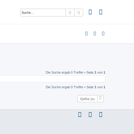
Suche
Erweiterte Suche
Die Suche ergab 0 Treffer • Seite
1
von
1
Die Suche ergab 0 Treffer • Seite
1
von
1
Gehe zu