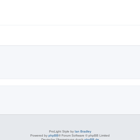
ProLight Style by
Ian Bradley
Powered by
phpBB
® Forum Software © phpBB Limited
Deutsche Übersetzung durch
phpBB.de