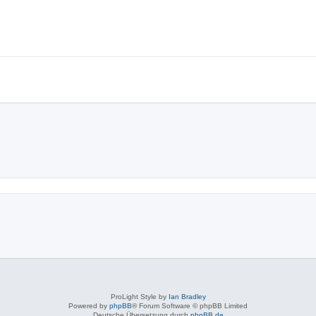
ProLight Style by
Ian Bradley
Powered by
phpBB
® Forum Software © phpBB Limited
Deutsche Übersetzung durch
phpBB.de