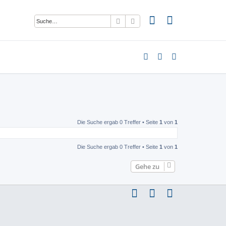
Suche
Erweiterte Suche
Die Suche ergab 0 Treffer • Seite
1
von
1
Die Suche ergab 0 Treffer • Seite
1
von
1
Gehe zu