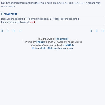
Der Besucherrekord liegt bei
841
Besuchern, die am Di 23. Jun 2026, 06:17 gleichzeitig
online waren.
STATISTIK
Beiträge insgesamt
1
• Themen insgesamt
1
• Mitglieder insgesamt
1
Unser neuestes Mitglied:
root
ProLight Style by
Ian Bradley
Powered by
phpBB
® Forum Software © phpBB Limited
Deutsche Übersetzung durch
phpBB.de
Datenschutz
|
Nutzungsbedingungen