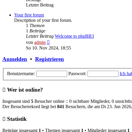
Letzter Beitrag
Your first forum
Description of your first forum.
1
Themen
1
Beiträge
Letzter Beitrag
Welcome to phpBB3
Neuester
von
admin
Beitrag
So 10. Nov 2024, 18:55
Anmelden
•
Registrieren
Benutzername:
Passwort:
Ich ha
Wer ist online?
Insgesamt sind
5
Besucher online :: 0 sichtbare Mitglieder, 0 unsichtb
Der Besucherrekord liegt bei
841
Besuchern, die am Di 23. Jun 2026, 
Statistik
Beiträge insgesamt
1
• Themen insgesamt
1
• Mitglieder insgesamt
1