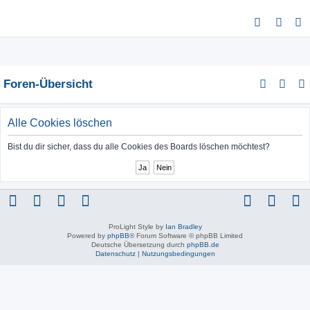
S
u
c
h
Foren-Übersicht
e
Alle Cookies löschen
Bist du dir sicher, dass du alle Cookies des Boards löschen möchtest?
ProLight Style by
Ian Bradley
Powered by
phpBB
® Forum Software © phpBB Limited
Deutsche Übersetzung durch
phpBB.de
Datenschutz
|
Nutzungsbedingungen