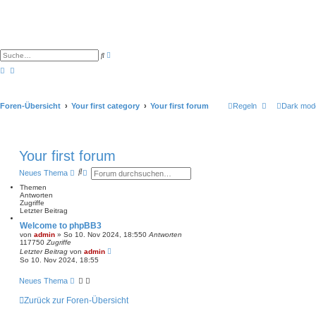
E
S
r
u
w
c
e
h
i
e
t
e
Foren-Übersicht
Your first category
Your first forum
Regeln
Dark mod
r
t
e
S
u
c
Your first forum
h
e
S
E
Neues Thema
u
r
Themen
c
w
Antworten
h
e
Zugriffe
e
i
Letzter Beitrag
t
e
Welcome to phpBB3
r
von
admin
»
So 10. Nov 2024, 18:55
0
Antworten
t
117750
Zugriffe
e
Letzter Beitrag
von
admin
S
So 10. Nov 2024, 18:55
u
c
Neues Thema
h
e
Zurück zur Foren-Übersicht