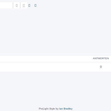
Suche
Erweiterte Suche
eiterte Suche
ANTWORTEN
0
ProLight Style by
Ian Bradley