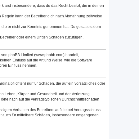
erklärst insbesondere, dass du das Recht besitzt, die in deinen
en Regeln kann der Betreiber dich nach Abmahnung zeitweise
er die er nicht zur Kenntnis genommen hat. Du gestattest dem
 Betreiber oder einem Dritten Schaden zuzufügen.
re von phpBB Limited (www.phpbb.com) handelt;
inen Einfluss auf die Art und Weise, wie die Software
Foren Einfluss nehmen.
inalpflichten) nur für Schäden, die auf ein vorsätzliches oder
von Leben, Körper und Gesundheit und der Verletzung
r Höhe nach auf die vertragstypischen Durchschnittsschäden
sigem Verhalten des Betreibers auf die bei Vertragsschluss
lt auch für mittelbare Schäden, insbesondere entgangenen