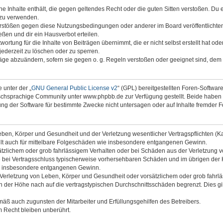
eine Inhalte enthält, die gegen geltendes Recht oder die guten Sitten verstoßen. Du 
 zu verwenden.
Verstößen gegen diese Nutzungsbedingungen oder anderer im Board veröffentlicht
ßen und dir ein Hausverbot erteilen.
ortung für die Inhalte von Beiträgen übernimmt, die er nicht selbst erstellt hat od
jederzeit zu löschen oder zu sperren.
räge abzuändern, sofern sie gegen o. g. Regeln verstoßen oder geeignet sind, dem
 unter der „
GNU General Public License v2
“ (GPL) bereitgestellten Foren-Softwa
chsprachige Community unter www.phpbb.de zur Verfügung gestellt. Beide haben ke
g der Software für bestimmte Zwecke nicht untersagen oder auf Inhalte fremder 
ben, Körper und Gesundheit und der Verletzung wesentlicher Vertragspflichten (Kard
gilt auch für mittelbare Folgeschäden wie insbesondere entgangenen Gewinn.
ätzlichem oder grob fahrlässigem Verhalten oder bei Schäden aus der Verletzung 
 die bei Vertragsschluss typischerweise vorhersehbaren Schäden und im übrigen de
wie insbesondere entgangenen Gewinn.
erletzung von Leben, Körper und Gesundheit oder vorsätzlichem oder grob fahrläs
der Höhe nach auf die vertragstypischen Durchschnittsschäden begrenzt. Dies gi
mäß auch zugunsten der Mitarbeiter und Erfüllungsgehilfen des Betreibers.
 Recht bleiben unberührt.