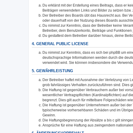
Du erklärst mit der Erstellung eines Beitrags, dass er k
Beiträgen verwendeten Links und Bilder zu setzen bzw.
Der Betreiber des Boards übt das Hausrecht aus. Bei 
oder dauerhaft von der Nutzung dieses Boards ausschlie
Du nimmst zur Kenntnis, dass der Betreiber keine Verantw
Betreiber, dein Benutzerkonto, Beiträge und Funktionen 
Du gestattest dem Betreiber darüber hinaus, deine Beit
4. GENERAL PUBLIC LICENSE
Du nimmst zur Kenntnis, dass es sich bei phpBB um eine
deutschsprachige Informationen werden durch die deuts
verwendet wird. Sie können insbesondere die Verwendun
5. GEWÄHRLEISTUNG
Der Betreiber haftet mit Ausnahme der Verletzung von Le
grob fahrlässiges Verhalten zurückzuführen sind. Dies 
Die Haftung ist gegenüber Verbrauchern außer bei vors
wesentlicher Vertragspflichten (Kardinalpflichten) auf
begrenzt. Dies gilt auch für mittelbare Folgeschäden 
Die Haftung ist gegenüber Unternehmern außer bei der V
typischerweise vorhersehbaren Schäden und im Übrigen 
Gewinn.
Die Haftungsbegrenzung der Absätze a bis c gilt sinnge
Ansprüche für eine Haftung aus zwingendem nationalem