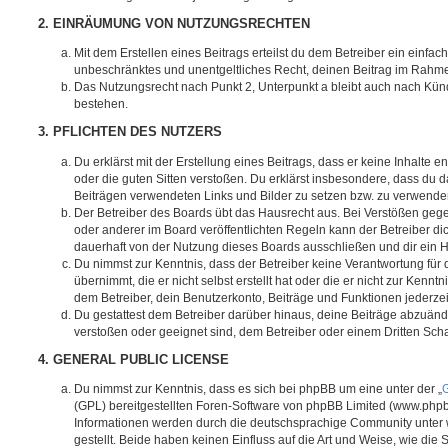
2. EINRÄUMUNG VON NUTZUNGSRECHTEN
Mit dem Erstellen eines Beitrags erteilst du dem Betreiber ein einfach
unbeschränktes und unentgeltliches Recht, deinen Beitrag im Rahm
Das Nutzungsrecht nach Punkt 2, Unterpunkt a bleibt auch nach Kü
bestehen.
3. PFLICHTEN DES NUTZERS
Du erklärst mit der Erstellung eines Beitrags, dass er keine Inhalte e
oder die guten Sitten verstoßen. Du erklärst insbesondere, dass du da
Beiträgen verwendeten Links und Bilder zu setzen bzw. zu verwende
Der Betreiber des Boards übt das Hausrecht aus. Bei Verstößen g
oder anderer im Board veröffentlichten Regeln kann der Betreiber 
dauerhaft von der Nutzung dieses Boards ausschließen und dir ein H
Du nimmst zur Kenntnis, dass der Betreiber keine Verantwortung für d
übernimmt, die er nicht selbst erstellt hat oder die er nicht zur Kenn
dem Betreiber, dein Benutzerkonto, Beiträge und Funktionen jederzei
Du gestattest dem Betreiber darüber hinaus, deine Beiträge abzuände
verstoßen oder geeignet sind, dem Betreiber oder einem Dritten Sc
4. GENERAL PUBLIC LICENSE
Du nimmst zur Kenntnis, dass es sich bei phpBB um eine unter der „
G
(GPL) bereitgestellten Foren-Software von phpBB Limited (www.php
Informationen werden durch die deutschsprachige Community unter
gestellt. Beide haben keinen Einfluss auf die Art und Weise, wie die 