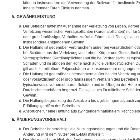
können insbesondere die Verwendung der Software für bestimmte Zw
Inhalte fremder Foren Einfluss nehmen.
5. GEWÄHRLEISTUNG
Der Betreiber haftet mit Ausnahme der Verletzung von Leben, Körpe
Verletzung wesentlicher Vertragspflichten (Kardinalpflichten) nur für 
oder grob fahrlässiges Verhalten zurückzuführen sind. Dies gilt auch
insbesondere entgangenen Gewinn.
Die Haftung ist gegenüber Verbrauchern außer bei vorsätzlichem ode
bei Schäden aus der Verletzung von Leben, Körper und Gesundheit u
Vertragspflichten (Kardinalpflichten) auf die bei Vertragsschluss ty
Schäden und im übrigen der Höhe nach auf die vertragstypischen Du
gilt auch für mittelbare Folgeschäden wie insbesondere entgangene
Die Haftung ist gegenüber Unternehmern außer bei der Verletzung 
oder vorsätzlichem oder grob fahrlässigem Verhalten des Betreibers 
typischerweise vorhersehbaren Schäden und im Übrigen der Höhe na
Durchschnittsschäden begrenzt. Dies gilt auch für mittelbare Schä
Gewinn.
Die Haftungsbegrenzung der Absätze a bis c gilt sinngemäß auch zug
Erfüllungsgehilfen des Betreibers.
Ansprüche für eine Haftung aus zwingendem nationalem Recht bleib
6. ÄNDERUNGSVORBEHALT
Der Betreiber ist berechtigt, die Nutzungsbedingungen und die Date
Änderung wird dem Nutzer per E-Mail mitgeteilt.
Der Nutzer ist berechtigt, den Änderungen zu widersprechen. Im Fall