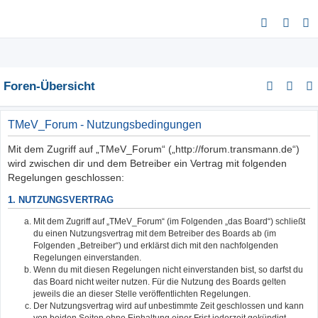
S
u
c
h
Foren-Übersicht
e
TMeV_Forum - Nutzungsbedingungen
Mit dem Zugriff auf „TMeV_Forum“ („http://forum.transmann.de“)
wird zwischen dir und dem Betreiber ein Vertrag mit folgenden
Regelungen geschlossen:
1. NUTZUNGSVERTRAG
Mit dem Zugriff auf „TMeV_Forum“ (im Folgenden „das Board“) schließt
du einen Nutzungsvertrag mit dem Betreiber des Boards ab (im
Folgenden „Betreiber“) und erklärst dich mit den nachfolgenden
Regelungen einverstanden.
Wenn du mit diesen Regelungen nicht einverstanden bist, so darfst du
das Board nicht weiter nutzen. Für die Nutzung des Boards gelten
jeweils die an dieser Stelle veröffentlichten Regelungen.
Der Nutzungsvertrag wird auf unbestimmte Zeit geschlossen und kann
von beiden Seiten ohne Einhaltung einer Frist jederzeit gekündigt