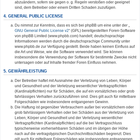
abzuändern, sofern sie gegen o. g. Regeln verstoßen oder geeignet
sind, dem Betreiber oder einem Dritten Schaden zuzufügen.
4. GENERAL PUBLIC LICENSE
Du nimmst zur Kenntnis, dass es sich bei phpBB um eine unter der „
GNU General Public License v2
“ (GPL) bereitgestellten Foren-Software
von phpBB Limited (www.phpbb.com) handelt; deutschsprachige
Informationen werden durch die deutschsprachige Community unter
www.phpbb.de zur Verfügung gestellt. Beide haben keinen Einfluss auf
die Art und Weise, wie die Software verwendet wird. Sie können
insbesondere die Verwendung der Software für bestimmte Zwecke nicht
untersagen oder auf Inhalte fremder Foren Einfluss nehmen.
5. GEWÄHRLEISTUNG
Der Betreiber haftet mit Ausnahme der Verletzung von Leben, Körper
und Gesundheit und der Verletzung wesentlicher Vertragspflichten
(Kardinalpflichten) nur für Schäden, die auf ein vorsätzliches oder grob
fahrlässiges Verhalten zurückzuführen sind. Dies gilt auch für mittelbare
Folgeschäden wie insbesondere entgangenen Gewinn.
Die Haftung ist gegenüber Verbrauchern außer bei vorsätzlichem oder
grob fahrlässigem Verhalten oder bei Schäden aus der Verletzung von
Leben, Körper und Gesundheit und der Verletzung wesentlicher
Vertragspflichten (Kardinalpflichten) auf die bei Vertragsschluss
typischerweise vorhersehbaren Schäden und im übrigen der Höhe
nach auf die vertragstypischen Durchschnittsschäden begrenzt. Dies
gilt auch für mittelbare Folgeschäden wie insbesondere entgangenen