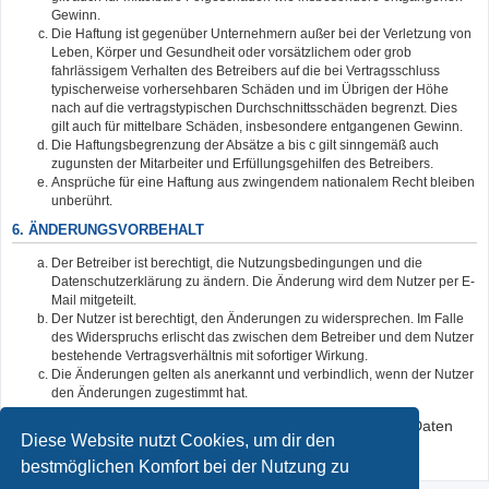
Gewinn.
Die Haftung ist gegenüber Unternehmern außer bei der Verletzung von
Leben, Körper und Gesundheit oder vorsätzlichem oder grob
fahrlässigem Verhalten des Betreibers auf die bei Vertragsschluss
typischerweise vorhersehbaren Schäden und im Übrigen der Höhe
nach auf die vertragstypischen Durchschnittsschäden begrenzt. Dies
gilt auch für mittelbare Schäden, insbesondere entgangenen Gewinn.
Die Haftungsbegrenzung der Absätze a bis c gilt sinngemäß auch
zugunsten der Mitarbeiter und Erfüllungsgehilfen des Betreibers.
Ansprüche für eine Haftung aus zwingendem nationalem Recht bleiben
unberührt.
6. ÄNDERUNGSVORBEHALT
Der Betreiber ist berechtigt, die Nutzungsbedingungen und die
Datenschutzerklärung zu ändern. Die Änderung wird dem Nutzer per E-
Mail mitgeteilt.
Der Nutzer ist berechtigt, den Änderungen zu widersprechen. Im Falle
des Widerspruchs erlischt das zwischen dem Betreiber und dem Nutzer
bestehende Vertragsverhältnis mit sofortiger Wirkung.
Die Änderungen gelten als anerkannt und verbindlich, wenn der Nutzer
den Änderungen zugestimmt hat.
Informationen über den Umgang mit deinen persönlichen Daten
Diese Website nutzt Cookies, um dir den
sind in der Datenschutzerklärung enthalten.
bestmöglichen Komfort bei der Nutzung zu