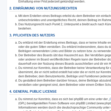
Einhaltung einer Frist jederzeit gekündigt werden.
2. EINRÄUMUNG VON NUTZUNGSRECHTEN
Mit dem Erstellen eines Beitrags erteilst du dem Betreiber ein einfach
unbeschränktes und unentgeltliches Recht, deinen Beitrag im Rahm
Das Nutzungsrecht nach Punkt 2, Unterpunkt a bleibt auch nach Kü
bestehen.
3. PFLICHTEN DES NUTZERS
Du erklärst mit der Erstellung eines Beitrags, dass er keine Inhalte e
oder die guten Sitten verstoßen. Du erklärst insbesondere, dass du da
Beiträgen verwendeten Links und Bilder zu setzen bzw. zu verwende
Der Betreiber des Boards übt das Hausrecht aus. Bei Verstößen g
oder anderer im Board veröffentlichten Regeln kann der Betreiber 
dauerhaft von der Nutzung dieses Boards ausschließen und dir ein H
Du nimmst zur Kenntnis, dass der Betreiber keine Verantwortung für d
übernimmt, die er nicht selbst erstellt hat oder die er nicht zur Kenn
dem Betreiber, dein Benutzerkonto, Beiträge und Funktionen jederzei
Du gestattest dem Betreiber darüber hinaus, deine Beiträge abzuände
verstoßen oder geeignet sind, dem Betreiber oder einem Dritten Sc
4. GENERAL PUBLIC LICENSE
Du nimmst zur Kenntnis, dass es sich bei phpBB um eine unter der „
G
(GPL) bereitgestellten Foren-Software von phpBB Limited (www.php
Informationen werden durch die deutschsprachige Community unter