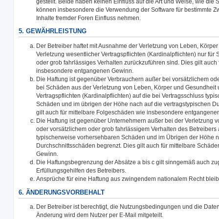
gestellt. Beide haben keinen Einfluss auf die Art und Weise, wie die 
können insbesondere die Verwendung der Software für bestimmte Zw
Inhalte fremder Foren Einfluss nehmen.
5. GEWÄHRLEISTUNG
Der Betreiber haftet mit Ausnahme der Verletzung von Leben, Körpe
Verletzung wesentlicher Vertragspflichten (Kardinalpflichten) nur für 
oder grob fahrlässiges Verhalten zurückzuführen sind. Dies gilt auch
insbesondere entgangenen Gewinn.
Die Haftung ist gegenüber Verbrauchern außer bei vorsätzlichem ode
bei Schäden aus der Verletzung von Leben, Körper und Gesundheit u
Vertragspflichten (Kardinalpflichten) auf die bei Vertragsschluss ty
Schäden und im übrigen der Höhe nach auf die vertragstypischen Du
gilt auch für mittelbare Folgeschäden wie insbesondere entgangene
Die Haftung ist gegenüber Unternehmern außer bei der Verletzung 
oder vorsätzlichem oder grob fahrlässigem Verhalten des Betreibers 
typischerweise vorhersehbaren Schäden und im Übrigen der Höhe na
Durchschnittsschäden begrenzt. Dies gilt auch für mittelbare Schä
Gewinn.
Die Haftungsbegrenzung der Absätze a bis c gilt sinngemäß auch zug
Erfüllungsgehilfen des Betreibers.
Ansprüche für eine Haftung aus zwingendem nationalem Recht bleib
6. ÄNDERUNGSVORBEHALT
Der Betreiber ist berechtigt, die Nutzungsbedingungen und die Date
Änderung wird dem Nutzer per E-Mail mitgeteilt.