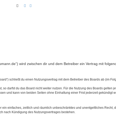
Suche
Erweiterte Suche
nsmann.de“) wird zwischen dir und dem Betreiber ein Vertrag mit folg
ard“) schließt du einen Nutzungsvertrag mit dem Betreiber des Boards ab (im Folg
 so darfst du das Board nicht weiter nutzen. Für die Nutzung des Boards gelten jew
sen und kann von beiden Seiten ohne Einhaltung einer Frist jederzeit gekündigt 
ber ein einfaches, zeitlich und räumlich unbeschränktes und unentgeltliches Recht
auch nach Kündigung des Nutzungsvertrages bestehen.