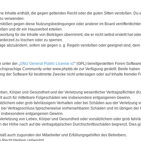
eine Inhalte enthält, die gegen geltendes Recht oder die guten Sitten verstoßen. Du 
 zu verwenden.
Verstößen gegen diese Nutzungsbedingungen oder anderer im Board veröffentlicht
ßen und dir ein Hausverbot erteilen.
ortung für die Inhalte von Beiträgen übernimmt, die er nicht selbst erstellt hat od
jederzeit zu löschen oder zu sperren.
räge abzuändern, sofern sie gegen o. g. Regeln verstoßen oder geeignet sind, dem
 unter der „
GNU General Public License v2
“ (GPL) bereitgestellten Foren-Softwa
chsprachige Community unter www.phpbb.de zur Verfügung gestellt. Beide haben ke
g der Software für bestimmte Zwecke nicht untersagen oder auf Inhalte fremder 
ben, Körper und Gesundheit und der Verletzung wesentlicher Vertragspflichten (Kard
gilt auch für mittelbare Folgeschäden wie insbesondere entgangenen Gewinn.
ätzlichem oder grob fahrlässigem Verhalten oder bei Schäden aus der Verletzung 
 die bei Vertragsschluss typischerweise vorhersehbaren Schäden und im übrigen de
wie insbesondere entgangenen Gewinn.
erletzung von Leben, Körper und Gesundheit oder vorsätzlichem oder grob fahrläs
der Höhe nach auf die vertragstypischen Durchschnittsschäden begrenzt. Dies gi
mäß auch zugunsten der Mitarbeiter und Erfüllungsgehilfen des Betreibers.
 Recht bleiben unberührt.