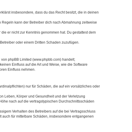
erklärst insbesondere, dass du das Recht besitzt, die in deinen
en Regeln kann der Betreiber dich nach Abmahnung zeitweise
er die er nicht zur Kenntnis genommen hat. Du gestattest dem
 Betreiber oder einem Dritten Schaden zuzufügen.
re von phpBB Limited (www.phpbb.com) handelt;
inen Einfluss auf die Art und Weise, wie die Software
Foren Einfluss nehmen.
inalpflichten) nur für Schäden, die auf ein vorsätzliches oder
von Leben, Körper und Gesundheit und der Verletzung
r Höhe nach auf die vertragstypischen Durchschnittsschäden
sigem Verhalten des Betreibers auf die bei Vertragsschluss
lt auch für mittelbare Schäden, insbesondere entgangenen