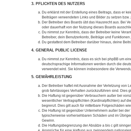
3. PFLICHTEN DES NUTZERS
Du erklärst mit der Erstellung eines Beitrags, dass er k
Beiträgen verwendeten Links und Bilder zu setzen bzw.
Der Betreiber des Boards übt das Hausrecht aus. Bei 
oder dauerhaft von der Nutzung dieses Boards ausschlie
Du nimmst zur Kenntnis, dass der Betreiber keine Verantw
Betreiber, dein Benutzerkonto, Beiträge und Funktionen 
Du gestattest dem Betreiber darüber hinaus, deine Beit
4. GENERAL PUBLIC LICENSE
Du nimmst zur Kenntnis, dass es sich bei phpBB um eine
deutschsprachige Informationen werden durch die deuts
verwendet wird. Sie können insbesondere die Verwendun
5. GEWÄHRLEISTUNG
Der Betreiber haftet mit Ausnahme der Verletzung von Le
grob fahrlässiges Verhalten zurückzuführen sind. Dies 
Die Haftung ist gegenüber Verbrauchern außer bei vors
wesentlicher Vertragspflichten (Kardinalpflichten) auf
begrenzt. Dies gilt auch für mittelbare Folgeschäden 
Die Haftung ist gegenüber Unternehmern außer bei der V
typischerweise vorhersehbaren Schäden und im Übrigen 
Gewinn.
Die Haftungsbegrenzung der Absätze a bis c gilt sinnge
Ansprüche für eine Haftung aus zwingendem nationalem