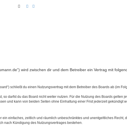
Suche
Erweiterte Suche
nsmann.de“) wird zwischen dir und dem Betreiber ein Vertrag mit folg
ard“) schließt du einen Nutzungsvertrag mit dem Betreiber des Boards ab (im Folg
 so darfst du das Board nicht weiter nutzen. Für die Nutzung des Boards gelten jew
sen und kann von beiden Seiten ohne Einhaltung einer Frist jederzeit gekündigt 
ber ein einfaches, zeitlich und räumlich unbeschränktes und unentgeltliches Recht
auch nach Kündigung des Nutzungsvertrages bestehen.