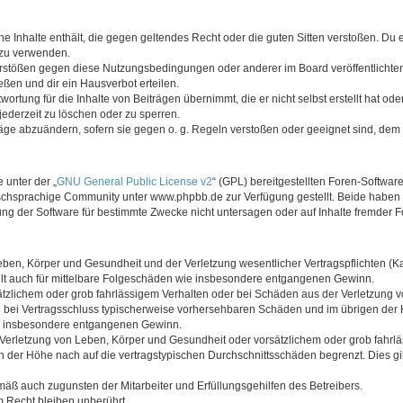
eine Inhalte enthält, die gegen geltendes Recht oder die guten Sitten verstoßen. Du 
 zu verwenden.
Verstößen gegen diese Nutzungsbedingungen oder anderer im Board veröffentlicht
ßen und dir ein Hausverbot erteilen.
ortung für die Inhalte von Beiträgen übernimmt, die er nicht selbst erstellt hat od
jederzeit zu löschen oder zu sperren.
räge abzuändern, sofern sie gegen o. g. Regeln verstoßen oder geeignet sind, dem
 unter der „
GNU General Public License v2
“ (GPL) bereitgestellten Foren-Softwa
chsprachige Community unter www.phpbb.de zur Verfügung gestellt. Beide haben ke
g der Software für bestimmte Zwecke nicht untersagen oder auf Inhalte fremder 
ben, Körper und Gesundheit und der Verletzung wesentlicher Vertragspflichten (Kard
gilt auch für mittelbare Folgeschäden wie insbesondere entgangenen Gewinn.
ätzlichem oder grob fahrlässigem Verhalten oder bei Schäden aus der Verletzung 
 die bei Vertragsschluss typischerweise vorhersehbaren Schäden und im übrigen de
wie insbesondere entgangenen Gewinn.
erletzung von Leben, Körper und Gesundheit oder vorsätzlichem oder grob fahrläs
der Höhe nach auf die vertragstypischen Durchschnittsschäden begrenzt. Dies gi
mäß auch zugunsten der Mitarbeiter und Erfüllungsgehilfen des Betreibers.
 Recht bleiben unberührt.