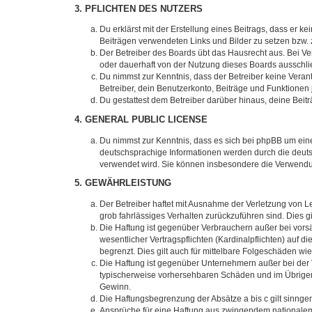
3. PFLICHTEN DES NUTZERS
Du erklärst mit der Erstellung eines Beitrags, dass er k
Beiträgen verwendeten Links und Bilder zu setzen bzw.
Der Betreiber des Boards übt das Hausrecht aus. Bei 
oder dauerhaft von der Nutzung dieses Boards ausschlie
Du nimmst zur Kenntnis, dass der Betreiber keine Verantw
Betreiber, dein Benutzerkonto, Beiträge und Funktionen 
Du gestattest dem Betreiber darüber hinaus, deine Beit
4. GENERAL PUBLIC LICENSE
Du nimmst zur Kenntnis, dass es sich bei phpBB um eine
deutschsprachige Informationen werden durch die deuts
verwendet wird. Sie können insbesondere die Verwendun
5. GEWÄHRLEISTUNG
Der Betreiber haftet mit Ausnahme der Verletzung von Le
grob fahrlässiges Verhalten zurückzuführen sind. Dies 
Die Haftung ist gegenüber Verbrauchern außer bei vors
wesentlicher Vertragspflichten (Kardinalpflichten) auf
begrenzt. Dies gilt auch für mittelbare Folgeschäden 
Die Haftung ist gegenüber Unternehmern außer bei der V
typischerweise vorhersehbaren Schäden und im Übrigen 
Gewinn.
Die Haftungsbegrenzung der Absätze a bis c gilt sinnge
Ansprüche für eine Haftung aus zwingendem nationalem