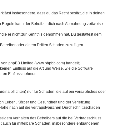
erklärst insbesondere, dass du das Recht besitzt, die in deinen
en Regeln kann der Betreiber dich nach Abmahnung zeitweise
er die er nicht zur Kenntnis genommen hat. Du gestattest dem
 Betreiber oder einem Dritten Schaden zuzufügen.
re von phpBB Limited (www.phpbb.com) handelt;
inen Einfluss auf die Art und Weise, wie die Software
Foren Einfluss nehmen.
inalpflichten) nur für Schäden, die auf ein vorsätzliches oder
von Leben, Körper und Gesundheit und der Verletzung
r Höhe nach auf die vertragstypischen Durchschnittsschäden
sigem Verhalten des Betreibers auf die bei Vertragsschluss
lt auch für mittelbare Schäden, insbesondere entgangenen