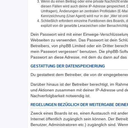
Wenn du einen Beitrag oder eine private Nachricht erste
diesen Fällen wird auch deine IP-Adresse gespeichert. 
Umfragen), Änderungen an zentralen Profildaten (E-Mai
Kennzeichnung (User Agent) wird nur in der „Wer ist onl
Schließlich erfordern einzelne Funktionen des Boards,
explizit von dir gesetzte Lesezeichen oder Benachrichti
Dein Passwort wird mit einer Einwege-Verschlüsselung 
Webseiten zu verwenden. Das Passwort ist dein Schlü
Betreibers, von phpBB Limited oder ein Dritter berec
mein Passwort vergessen“ benutzen. Die phpBB-Softw
Passwort an diese Adresse, mit dem du dann auf das 
GESTATTUNG DER DATENSPEICHERUNG
Du gestattest dem Betreiber, die von dir eingegeben
Darüber hinaus ist der Betreiber berechtigt, im Rahm
und Aktionen zusammen mit deiner IP-Adresse und de
Nachverfolgbarkeit notwendig ist.
REGELUNGEN BEZÜGLICH DER WEITERGABE DEINE
Zweck eines Boards ist es, einen Austausch mit andere
Internet öffentlich zugänglich sein können. Der Betrei
Benutzer, Administratoren etc.) zugänglich sind. We