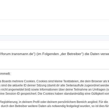
p://forum.transmann.de“) (im Folgenden „der Betreiber“) die Daten ve
ammelt:
s Boards mehrere Cookies. Cookies sind kleine Textdateien, die dein Browser als
 sind die aktuelle ID deiner Sitzung (damit dir alle Seitenaufrufe zugeordnet werd
u nicht angemeldet bist) sowie Informationen über deine Teilnahme an Umfragen (s
eine Session-ID gespeichert. Die Cookies haben standardmäßig eine Gültigkeit von 
 Registrierung, in deinem Profil oder deinem persönlichem Bereich angibst. Für di
rch den Betreiber weitere Daten als notwendig festgelegt wurden, so ist dies für 