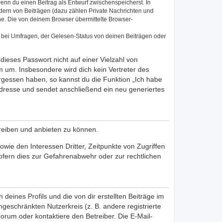
wenn du einen Beitrag als Entwurf zwischenspeicherst. In
ndern von Beiträgen (dazu zählen Private Nachrichten und
e. Die von deinem Browser übermittelte Browser-
 bei Umfragen, der Gelesen-Status von deinen Beiträgen oder
dieses Passwort nicht auf einer Vielzahl von
 um. Insbesondere wird dich kein Vertreter des
ergessen haben, so kannst du die Funktion „Ich habe
resse und sendet anschließend ein neu generiertes
treiben und anbieten zu können.
wie den Interessen Dritter, Zeitpunkte von Zugriffen
fern dies zur Gefahrenabwehr oder zur rechtlichen
eines Profils und die von dir erstellten Beiträge im
ngeschränkten Nutzerkreis (z. B. andere registrierte
rum oder kontaktiere den Betreiber. Die E-Mail-