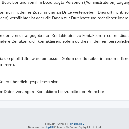
en Betreiber und von ihm beauftragte Personen (Administratoren) zugäng
er nur mit deiner Zustimmung an Dritte weitergeben. Dies gilt nicht, s
n) verpflichtet ist oder die Daten zur Durchsetzung rechtlicher Interes
er den von dir angegebenen Kontaktdaten zu kontaktieren, sofern dies 
andere Benutzer dich kontaktieren, sofern du dies in deinem persönliche
, die die phpBB-Software umfassen. Sofern der Betreiber in anderen B
ormieren.
 Daten über dich gespeichert sind.
 Daten verlangen. Kontaktiere hierzu bitte den Betreiber.
ProLight Style by
Ian Bradley
Powered by
phpBB
® Forum Software © phpBB Limited