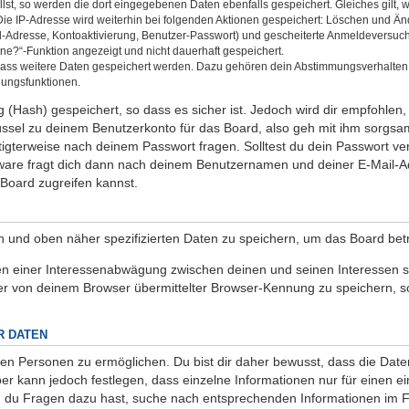
llst, so werden die dort eingegebenen Daten ebenfalls gespeichert. Gleiches gilt, 
Die IP-Adresse wird weiterhin bei folgenden Aktionen gespeichert: Löschen und Ä
l-Adresse, Kontoaktivierung, Benutzer-Passwort) und gescheiterte Anmeldeversuch
ine?“-Funktion angezeigt und nicht dauerhaft gespeichert.
 dass weitere Daten gespeichert werden. Dazu gehören dein Abstimmungsverhalten
gungsfunktionen.
(Hash) gespeichert, so dass es sicher ist. Jedoch wird dir empfohlen, 
ssel zu deinem Benutzerkonto für das Board, also geh mit ihm sorgsam
htigterweise nach deinem Passwort fragen. Solltest du dein Passwort v
are fragt dich dann nach deinem Benutzernamen und deiner E-Mail-Ad
Board zugreifen kannst.
en und oben näher spezifizierten Daten zu speichern, um das Board be
en einer Interessenabwägung zwischen deinen und seinen Interessen so
r von deinem Browser übermittelter Browser-Kennung zu speichern, so
R DATEN
n Personen zu ermöglichen. Du bist dir daher bewusst, dass die Daten d
ber kann jedoch festlegen, dass einzelne Informationen nur für einen ei
nn du Fragen dazu hast, suche nach entsprechenden Informationen im Fo