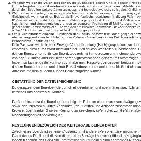
Weiterhin werden die Daten gespeichert, die du bei der Registrierung, in deinem Profil 
Für die Registrierung sind mindestens ein eindeutiger Benutzername, eine E-Mail-Adre
durch den Betreiber weitere Daten als notwendig festgelegt wurden, so ist dies für dich v
Wenn du einen Beitrag oder eine private Nachricht erstellst, so werden die dort eingeg
Gleiches gilt, wenn du einen Beitrag als Entwurf zwischenspeicherst. In diesen Fällen wi
IP-Adresse wird weiterhin bei folgenden Aktionen gespeichert: Löschen und Ändern von 
Nachrichten und Umfragen), Änderungen an zentralen Profildaten (E-Mail-Adresse, Kont
gescheiterte Anmeldeversuche. Die von deinem Browser übermittelte Browser-Kennzeichnu
online?“-Funktion angezeigt und nicht dauerhaft gespeichert.
Schließlich erfordern einzelne Funktionen des Boards, dass weitere Daten gespeichert
Abstimmungsverhalten bei Umfragen, der Gelesen-Status von deinen Beiträgen oder expl
Benachrichtigungsfunktionen.
Dein Passwort wird mit einer Einwege-Verschlüsselung (Hash) gespeichert, so dass e
empfohlen, dieses Passwort nicht auf einer Vielzahl von Webseiten zu verwenden. D
deinem Benutzerkonto für das Board, also geh mit ihm sorgsam um. Insbesondere wird
von phpBB Limited oder ein Dritter berechtigterweise nach deinem Passwort fragen. 
haben, so kannst du die Funktion „Ich habe mein Passwort vergessen“ benutzen. Di
deinem Benutzernamen und deiner E-Mail-Adresse und sendet anschließend ein neu
Adresse, mit dem du dann auf das Board zugreifen kannst.
GESTATTUNG DER DATENSPEICHERUNG
Du gestattest dem Betreiber, die von dir eingegebenen und oben näher spezifizierte
betreiben und anbieten zu können.
Darüber hinaus ist der Betreiber berechtigt, im Rahmen einer Interessenabwägung 
sowie den Interessen Dritter, Zeitpunkte von Zugriffen und Aktionen zusammen mit 
Browser übermittelter Browser-Kennung zu speichern, sofern dies zur Gefahrenabwe
Nachverfolgbarkeit notwendig ist.
REGELUNGEN BEZÜGLICH DER WEITERGABE DEINER DATEN
Zweck eines Boards ist es, einen Austausch mit anderen Personen zu ermöglichen. D
Daten deines Profils und die von dir erstellten Beiträge im Internet öffentlich zugäng
jedoch festlegen, dass einzelne Informationen nur für einen eingeschränkten Nutzerkr