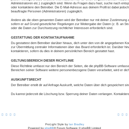
Administratoren etc.) zugänglich sind. Wenn du Fragen dazu hast, suche nach ent
oder kontaktiere den Betreiber. Die E-Mail-Adresse aus deinem Profil ist dabei jedoc
beauftragte Personen (Administratoren) zugänglich.
Andere als die oben genannten Daten wird der Betreiber nur mit deiner Zustimmung an 
sofern er auf Grund gesetzlicher Regelungen zur Weitergabe der Daten (z. B. an Stra
oder die Daten zur Durchsetzung rechtlicher Interessen erforderlich sind.
GESTATTUNG DER KONTAKTAUFNAHME
Du gestattest dem Betreiber darüber hinaus, dich unter den von dir angegebenen Kon
zur Übermittlung zentraler Informationen über das Board erforderlich ist. Darüber h
kontaktieren, sofern du dies in deinem persönlichen Bereich gestattet hast.
GELTUNGSBEREICH DIESER RICHTLINIE
Diese Richtlinie umfasst nur den Bereich der Seiten, die die phpBB-Software umfasse
Bereichen seiner Software weitere personenbezogene Daten verarbeitet, wird er dich
AUSKUNFTSRECHT
Der Betreiber erteilt dir auf Anfrage Auskunft, welche Daten über dich gespeichert sin
Du kannst jederzeit die Löschung bzw. Sperrung deiner Daten verlangen. Kontaktiere 
ProLight Style by
Ian Bradley
Powered by
phpBB
® Forum Software © phpBB Limited