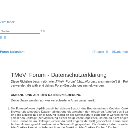
Zum Inhalt
E
S
r
u
w
c
e
h
i
e
t
e
Foren-Übersicht
Regeln
Dark mod
r
t
e
S
u
c
h
TMeV_Forum - Datenschutzerklärung
e
Diese Richtlinie beschreibt, wie „TMeV_Forum“ („http://forum.transmann.de“) (im Fol
verwendet, die während deines Foren-Besuchs gesammelt werden.
UMFANG UND ART DER DATENSPEICHERUNG
Deine Daten werden auf vier verschiedene Arten gesammelt:
Die Forensoftware phpBB erstellt bei deinem Besuch des Boards mehrere Cookies. Cookie
Browser als temporäre Dateien ablegt und die zwischen den einzelnen Aufrufen des Boar
sind die aktuelle ID deiner Sitzung (damit dir alle Seitenaufrufe zugeordnet werden könn
gelesenen Beiträge (zur Markierung dieser als gelesen/ungelesen; sofern du nicht angem
deine Teilnahme an Umfragen (sofern du nicht angemeldet bist) gespeichert. Ferner wer
Authentifizierungsschlüssel und eine Session-ID gespeichert. Die Cookies haben standar
Alle Cookies kannst du jederzeit über die Funktion „Alle Cookies löschen“ löschen.