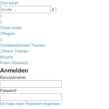
Zum Inhalt
Erweiterte
Suche
Suche
Dark mode
Regeln
Unbeantwortete Themen
Aktive Themen
Suche
Foren-Übersicht
Anmelden
Benutzername:
Passwort:
Ich habe mein Passwort vergessen