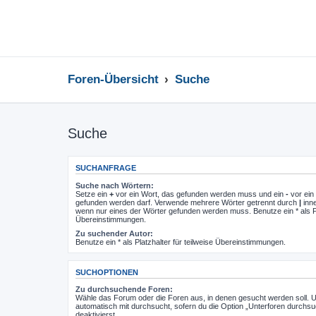
Foren-Übersicht
Suche
Suche
SUCHANFRAGE
Suche nach Wörtern:
Setze ein
+
vor ein Wort, das gefunden werden muss und ein
-
vor ein 
gefunden werden darf. Verwende mehrere Wörter getrennt durch
|
inne
wenn nur eines der Wörter gefunden werden muss. Benutze ein * als Pla
Übereinstimmungen.
Zu suchender Autor:
Benutze ein * als Platzhalter für teilweise Übereinstimmungen.
SUCHOPTIONEN
Zu durchsuchende Foren:
Wähle das Forum oder die Foren aus, in denen gesucht werden soll. 
automatisch mit durchsucht, sofern du die Option „Unterforen durchsu
deaktivierst.