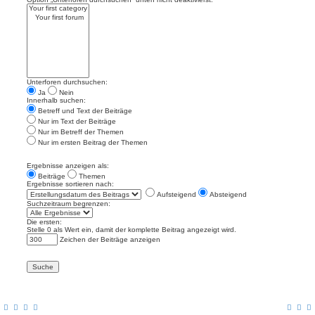
Unterforen durchsuchen:
Ja
Nein
Innerhalb suchen:
Betreff und Text der Beiträge
Nur im Text der Beiträge
Nur im Betreff der Themen
Nur im ersten Beitrag der Themen
Ergebnisse anzeigen als:
Beiträge
Themen
Ergebnisse sortieren nach:
Aufsteigend
Absteigend
Suchzeitraum begrenzen:
Die ersten:
Stelle 0 als Wert ein, damit der komplette Beitrag angezeigt wird.
Zeichen der Beiträge anzeigen