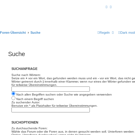
Foren-Übersicht
Suche
Regeln
Dark mod
Suche
SUCHANFRAGE
Suche nach Wörtern:
Setze ein
+
vor ein Wort, das gefunden werden muss und ein
-
vor ein Wort, das nicht 
Wörter getrennt durch
|
innerhalb einer Klammer, wenn nur eines der Wörter gefunden we
für teilweise Übereinstimmungen.
Nach allen Begriffen suchen oder Suche wie angegeben verwenden
Nach einem Begriff suchen
Zu suchender Autor:
Benutze ein * als Platzhalter für teilweise Übereinstimmungen.
SUCHOPTIONEN
Zu durchsuchende Foren:
Wähle das Forum oder die Foren aus, in denen gesucht werden soll. Unterforen werden a
Option „Unterforen durchsuchen“ unten nicht deaktivierst.