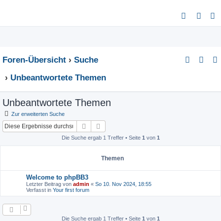
S
u
c
h
Foren-Übersicht
Suche
e
Unbeantwortete Themen
Unbeantwortete Themen
Zur erweiterten Suche
Suche
Erweiterte Suche
Die Suche ergab 1 Treffer • Seite
1
von
1
Themen
Welcome to phpBB3
Letzter Beitrag von
admin
«
So 10. Nov 2024, 18:55
Verfasst in
Your first forum
Die Suche ergab 1 Treffer • Seite
1
von
1