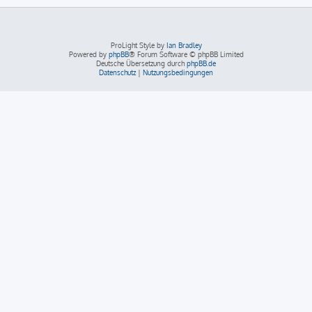
ProLight Style by
Ian Bradley
Powered by
phpBB
® Forum Software © phpBB Limited
Deutsche Übersetzung durch
phpBB.de
Datenschutz
|
Nutzungsbedingungen