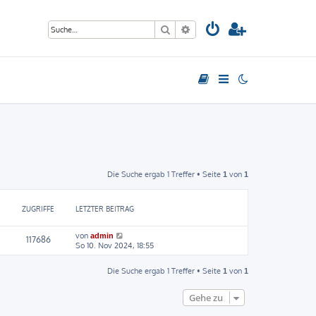
Suche
Erweiterte Suche
Die Suche ergab 1 Treffer • Seite
von
1
1
ZUGRIFFE
LETZTER BEITRAG
von
admin
117686
So 10. Nov 2024, 18:55
Die Suche ergab 1 Treffer • Seite
von
1
1
Gehe zu