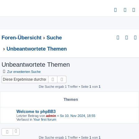
S
u
c
h
Foren-Übersicht
Suche
e
Unbeantwortete Themen
Unbeantwortete Themen
Zur erweiterten Suche
Suche
Erweiterte Suche
Die Suche ergab 1 Treffer • Seite
1
von
1
Themen
Welcome to phpBB3
Letzter Beitrag von
admin
«
So 10. Nov 2024, 18:55
Verfasst in
Your first forum
Die Suche ergab 1 Treffer • Seite
1
von
1