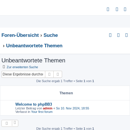
S
u
c
h
Foren-Übersicht
Suche
e
Unbeantwortete Themen
Unbeantwortete Themen
Zur erweiterten Suche
Suche
Erweiterte Suche
Die Suche ergab 1 Treffer • Seite
1
von
1
Themen
Welcome to phpBB3
Letzter Beitrag von
admin
«
So 10. Nov 2024, 18:55
Verfasst in
Your first forum
Die Suche ergab 1 Treffer • Seite
1
von
1