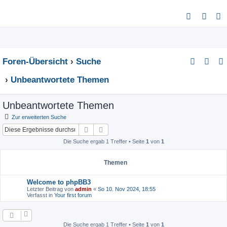
S
u
c
h
Foren-Übersicht
Suche
e
Unbeantwortete Themen
Unbeantwortete Themen
Zur erweiterten Suche
Suche
Erweiterte Suche
Die Suche ergab 1 Treffer • Seite
1
von
1
Themen
Welcome to phpBB3
Letzter Beitrag von
admin
«
So 10. Nov 2024, 18:55
Verfasst in
Your first forum
Die Suche ergab 1 Treffer • Seite
1
von
1