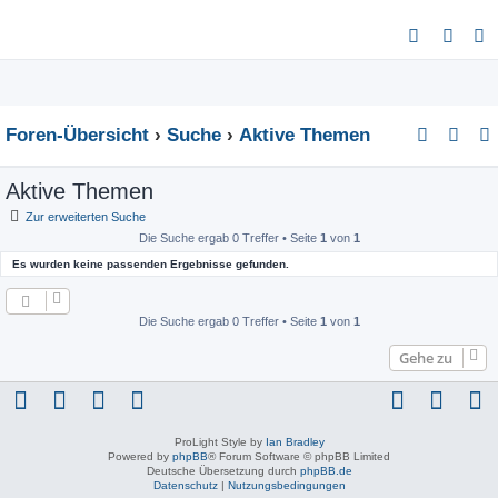
S
u
c
h
Foren-Übersicht
Suche
Aktive Themen
e
Aktive Themen
Zur erweiterten Suche
Die Suche ergab 0 Treffer • Seite
1
von
1
Es wurden keine passenden Ergebnisse gefunden.
Die Suche ergab 0 Treffer • Seite
1
von
1
Gehe zu
ProLight Style by
Ian Bradley
Powered by
phpBB
® Forum Software © phpBB Limited
Deutsche Übersetzung durch
phpBB.de
Datenschutz
|
Nutzungsbedingungen