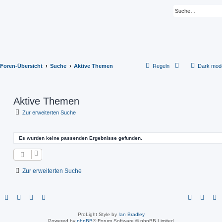
Foren-Übersicht
Suche
Aktive Themen
Regeln
Dark mod
Aktive Themen
Zur erweiterten Suche
Es wurden keine passenden Ergebnisse gefunden.
Zur erweiterten Suche
ProLight Style by
Ian Bradley
Powered by
phpBB
® Forum Software © phpBB Limited