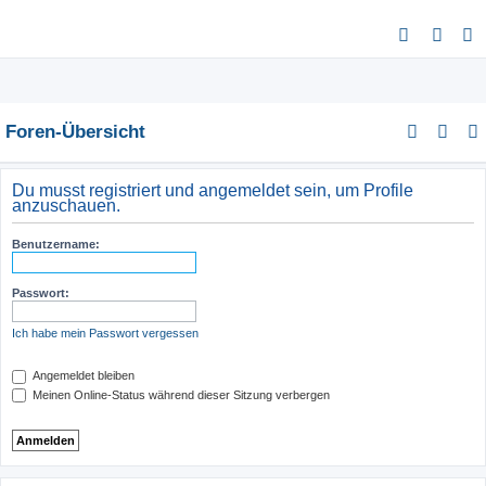
S
u
c
h
Foren-Übersicht
e
Du musst registriert und angemeldet sein, um Profile
anzuschauen.
Benutzername:
Passwort:
Ich habe mein Passwort vergessen
Angemeldet bleiben
Meinen Online-Status während dieser Sitzung verbergen