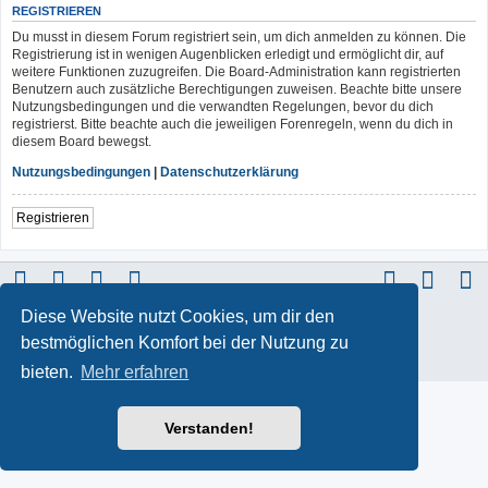
REGISTRIEREN
Du musst in diesem Forum registriert sein, um dich anmelden zu können. Die
Registrierung ist in wenigen Augenblicken erledigt und ermöglicht dir, auf
weitere Funktionen zuzugreifen. Die Board-Administration kann registrierten
Benutzern auch zusätzliche Berechtigungen zuweisen. Beachte bitte unsere
Nutzungsbedingungen und die verwandten Regelungen, bevor du dich
registrierst. Bitte beachte auch die jeweiligen Forenregeln, wenn du dich in
diesem Board bewegst.
Nutzungsbedingungen
|
Datenschutzerklärung
Registrieren
Diese Website nutzt Cookies, um dir den
ProLight Style by
Ian Bradley
Powered by
phpBB
® Forum Software © phpBB Limited
bestmöglichen Komfort bei der Nutzung zu
Deutsche Übersetzung durch
phpBB.de
Datenschutz
|
Nutzungsbedingungen
bieten.
Mehr erfahren
Verstanden!