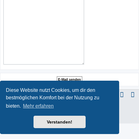
Diese Website nutzt Cookies, um dir den
bestmöglichen Komfort bei der Nutzung zu
bieten.
Mehr erfahren
ProLight Style by
Ian Bradley
Powered by
phpBB
® Forum Software © phpBB Limited
Deutsche Übersetzung durch
phpBB.de
Datenschutz
|
Nutzungsbedingungen
Verstanden!