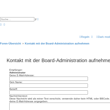
E
S
r
u
w
c
e
h
i
e
t
e
Regeln
Dark mod
r
t
e
Foren-Übersicht
Kontakt mit der Board-Administration aufnehmen
S
u
c
h
e
Kontakt mit der Board-Administration aufnehm
Empfänger:
Administrator
Deine E-Mail-Adresse:
Dein Name:
Betreff:
Nachrichtentext:
Diese Nachricht wird als reiner Text verschickt, verwende daher kein HTML oder BBCode. 
deine E-Mail-Adresse angegeben.