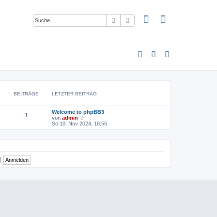
Suche
Erweiterte Suche
BEITRÄGE
LETZTER BEITRAG
Welcome to phpBB3
1
N
von
admin
e
So 10. Nov 2024, 18:55
u
e
s
t
e
r
B
e
i
t
r
a
g