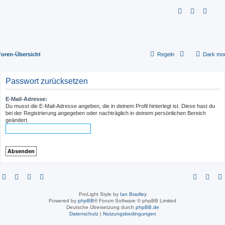
S
u
c
h
Foren-Übersicht
Regeln
Dark mo
e
Passwort zurücksetzen
E-Mail-Adresse:
Du musst die E-Mail-Adresse angeben, die in deinem Profil hinterlegt ist. Diese hast du
bei der Registrierung angegeben oder nachträglich in deinem persönlichen Bereich
geändert.
ProLight Style by
Ian Bradley
Powered by
phpBB
® Forum Software © phpBB Limited
Deutsche Übersetzung durch
phpBB.de
Datenschutz
|
Nutzungsbedingungen