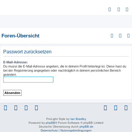
S
u
c
h
Foren-Übersicht
e
Passwort zurücksetzen
E-Mail-Adresse:
Du musst die E-Mail-Adresse angeben, die in deinem Profil hinterlegt ist. Diese hast du
bei der Registrierung angegeben oder nachträglich in deinem persönlichen Bereich
geändert.
ProLight Style by
Ian Bradley
Powered by
phpBB
® Forum Software © phpBB Limited
Deutsche Übersetzung durch
phpBB.de
Datenschutz
|
Nutzungsbedingungen