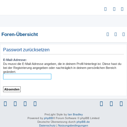
S
u
c
h
Foren-Übersicht
e
Passwort zurücksetzen
E-Mail-Adresse:
Du musst die E-Mail-Adresse angeben, die in deinem Profil hinterlegt ist. Diese hast du
bei der Registrierung angegeben oder nachträglich in deinem persönlichen Bereich
geändert.
ProLight Style by
Ian Bradley
Powered by
phpBB
® Forum Software © phpBB Limited
Deutsche Übersetzung durch
phpBB.de
Datenschutz
|
Nutzungsbedingungen