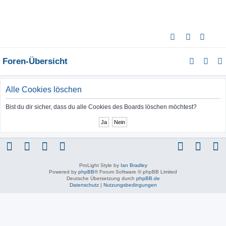
S
u
Foren-Übersicht
c
h
e
Alle Cookies löschen
Bist du dir sicher, dass du alle Cookies des Boards löschen möchtest?
ProLight Style by
Ian Bradley
Powered by
phpBB
® Forum Software © phpBB Limited
Deutsche Übersetzung durch
phpBB.de
Datenschutz
|
Nutzungsbedingungen