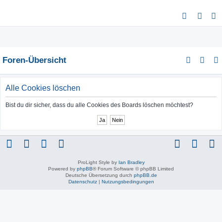
S
u
c
h
Foren-Übersicht
e
Alle Cookies löschen
Bist du dir sicher, dass du alle Cookies des Boards löschen möchtest?
ProLight Style by
Ian Bradley
Powered by
phpBB
® Forum Software © phpBB Limited
Deutsche Übersetzung durch
phpBB.de
Datenschutz
|
Nutzungsbedingungen