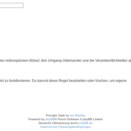
 Suche
n reibungslosen Ablauf, den Umgang miteinander und die Verantwortlichkeiten al
eint zu funktionieren. Du kannst diese Regel bearbeiten oder löschen, um eigene
#
ProLight Style by
Ian Bradley
Powered by
phpBB
® Forum Software © phpBB Limited
Deutsche Übersetzung durch
phpBB.de
Datenschutz
|
Nutzungsbedingungen