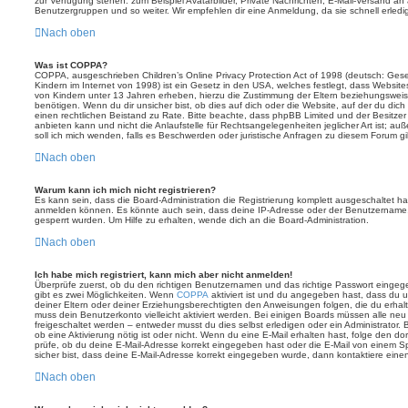
zur Verfügung stehen: zum Beispiel Avatarbilder, Private Nachrichten, E-Mail-Versand an an
Benutzergruppen und so weiter. Wir empfehlen dir eine Anmeldung, da sie schnell erledigt i
Nach oben
Was ist COPPA?
COPPA, ausgeschrieben Children’s Online Privacy Protection Act of 1998 (deutsch: Ges
Kindern im Internet von 1998) ist ein Gesetz in den USA, welches festlegt, dass Website
von Kindern unter 13 Jahren erheben, hierzu die Zustimmung der Eltern beziehungswei
benötigen. Wenn du dir unsicher bist, ob dies auf dich oder die Website, auf der du dich zu
einen rechtlichen Beistand zu Rate. Bitte beachte, dass phpBB Limited und der Besitze
anbieten kann und nicht die Anlaufstelle für Rechtsangelegenheiten jeglicher Art ist; au
soll ich mich wenden, falls es Beschwerden oder juristische Anfragen zu diesem Forum g
Nach oben
Warum kann ich mich nicht registrieren?
Es kann sein, dass die Board-Administration die Registrierung komplett ausgeschaltet h
anmelden können. Es könnte auch sein, dass deine IP-Adresse oder der Benutzername, m
gesperrt wurden. Um Hilfe zu erhalten, wende dich an die Board-Administration.
Nach oben
Ich habe mich registriert, kann mich aber nicht anmelden!
Überprüfe zuerst, ob du den richtigen Benutzernamen und das richtige Passwort einge
gibt es zwei Möglichkeiten. Wenn
COPPA
aktiviert ist und du angegeben hast, dass du un
deiner Eltern oder deiner Erziehungsberechtigten den Anweisungen folgen, die du erhalte
muss dein Benutzerkonto vielleicht aktiviert werden. Bei einigen Boards müssen alle neu
freigeschaltet werden – entweder musst du dies selbst erledigen oder ein Administrator. Be
ob eine Aktivierung nötig ist oder nicht. Wenn du eine E-Mail erhalten hast, folge den 
prüfe, ob du deine E-Mail-Adresse korrekt eingegeben hast oder die E-Mail von einem Sp
sicher bist, dass deine E-Mail-Adresse korrekt eingegeben wurde, dann kontaktiere einen
Nach oben