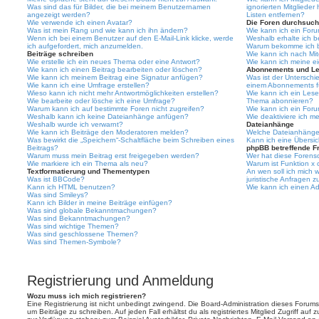
Was sind das für Bilder, die bei meinem Benutzernamen
ignorierten Mitgliede
angezeigt werden?
Listen entfernen?
Wie verwende ich einen Avatar?
Die Foren durchsuc
Was ist mein Rang und wie kann ich ihn ändern?
Wie kann ich ein For
Wenn ich bei einem Benutzer auf den E-Mail-Link klicke, werde
Weshalb erhalte ich b
ich aufgefordert, mich anzumelden.
Warum bekomme ich be
Beiträge schreiben
Wie kann ich nach Mi
Wie erstelle ich ein neues Thema oder eine Antwort?
Wie kann ich meine e
Wie kann ich einen Beitrag bearbeiten oder löschen?
Abonnements und Le
Wie kann ich meinem Beitrag eine Signatur anfügen?
Was ist der Untersch
Wie kann ich eine Umfrage erstellen?
einem Abonnements f
Wieso kann ich nicht mehr Antwortmöglichkeiten erstellen?
Wie kann ich ein Lese
Wie bearbeite oder lösche ich eine Umfrage?
Thema abonnieren?
Warum kann ich auf bestimmte Foren nicht zugreifen?
Wie kann ich ein For
Weshalb kann ich keine Dateianhänge anfügen?
Wie deaktiviere ich 
Weshalb wurde ich verwarnt?
Dateianhänge
Wie kann ich Beiträge den Moderatoren melden?
Welche Dateianhänge 
Was bewirkt die „Speichern“-Schaltfläche beim Schreiben eines
Kann ich eine Übersic
Beitrags?
phpBB betreffende F
Warum muss mein Beitrag erst freigegeben werden?
Wer hat diese Forenso
Wie markiere ich ein Thema als neu?
Warum ist Funktion x 
Textformatierung und Thementypen
An wen soll ich mich 
Was ist BBCode?
juristische Anfragen 
Kann ich HTML benutzen?
Wie kann ich einen Ad
Was sind Smileys?
Kann ich Bilder in meine Beiträge einfügen?
Was sind globale Bekanntmachungen?
Was sind Bekanntmachungen?
Was sind wichtige Themen?
Was sind geschlossene Themen?
Was sind Themen-Symbole?
Registrierung und Anmeldung
Wozu muss ich mich registrieren?
Eine Registrierung ist nicht unbedingt zwingend. Die Board-Administration dieses Forums 
um Beiträge zu schreiben. Auf jeden Fall erhältst du als registriertes Mitglied Zugriff auf