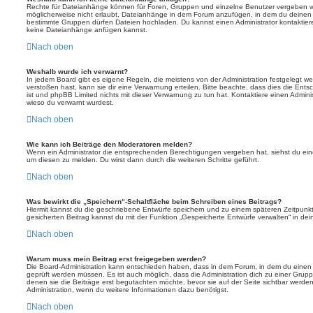
Rechte für Dateianhänge können für Foren, Gruppen und einzelne Benutzer vergeben we
möglicherweise nicht erlaubt, Dateianhänge in dem Forum anzufügen, in dem du deinen 
bestimmte Gruppen dürfen Dateien hochladen. Du kannst einen Administrator kontaktieren, 
keine Dateianhänge anfügen kannst.
Nach oben
Weshalb wurde ich verwarnt?
In jedem Board gibt es eigene Regeln, die meistens von der Administration festgelegt 
verstoßen hast, kann sie dir eine Verwarnung erteilen. Bitte beachte, dass dies die Ent
ist und phpBB Limited nichts mit dieser Verwarnung zu tun hat. Kontaktiere einen Administr
wieso du verwarnt wurdest.
Nach oben
Wie kann ich Beiträge den Moderatoren melden?
Wenn ein Administrator die entsprechenden Berechtigungen vergeben hat, siehst du eine
um diesen zu melden. Du wirst dann durch die weiteren Schritte geführt.
Nach oben
Was bewirkt die „Speichern“-Schaltfläche beim Schreiben eines Beitrags?
Hiermit kannst du die geschriebene Entwürfe speichern und zu einem späteren Zeitpunk
gesicherten Beitrag kannst du mit der Funktion „Gespeicherte Entwürfe verwalten“ in de
Nach oben
Warum muss mein Beitrag erst freigegeben werden?
Die Board-Administration kann entschieden haben, dass in dem Forum, in dem du einen Bei
geprüft werden müssen. Es ist auch möglich, dass die Administration dich zu einer Grup
denen sie die Beiträge erst begutachten möchte, bevor sie auf der Seite sichtbar werden.
Administration, wenn du weitere Informationen dazu benötigst.
Nach oben