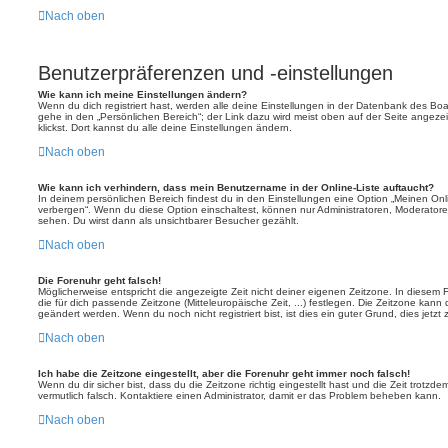
Nach oben
Benutzerpräferenzen und -einstellungen
Wie kann ich meine Einstellungen ändern?
Wenn du dich registriert hast, werden alle deine Einstellungen in der Datenbank des Bo
gehe in den „Persönlichen Bereich“; der Link dazu wird meist oben auf der Seite ange
klickst. Dort kannst du alle deine Einstellungen ändern.
Nach oben
Wie kann ich verhindern, dass mein Benutzername in der Online-Liste auftaucht?
In deinem persönlichen Bereich findest du in den Einstellungen eine Option „Meinen On
verbergen“. Wenn du diese Option einschaltest, können nur Administratoren, Moderatore
sehen. Du wirst dann als unsichtbarer Besucher gezählt.
Nach oben
Die Forenuhr geht falsch!
Möglicherweise entspricht die angezeigte Zeit nicht deiner eigenen Zeitzone. In diesem Fa
die für dich passende Zeitzone (Mitteleuropäische Zeit, ...) festlegen. Die Zeitzone kann
geändert werden. Wenn du noch nicht registriert bist, ist dies ein guter Grund, dies jetzt 
Nach oben
Ich habe die Zeitzone eingestellt, aber die Forenuhr geht immer noch falsch!
Wenn du dir sicher bist, dass du die Zeitzone richtig eingestellt hast und die Zeit trotzde
vermutlich falsch. Kontaktiere einen Administrator, damit er das Problem beheben kann.
Nach oben