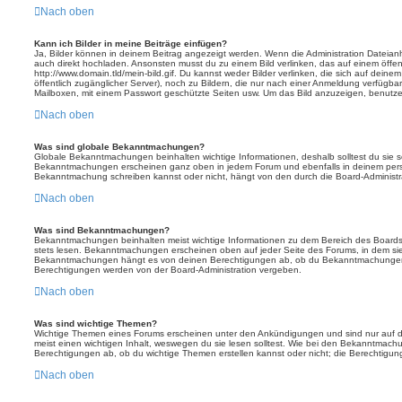
Nach oben
Kann ich Bilder in meine Beiträge einfügen?
Ja, Bilder können in deinem Beitrag angezeigt werden. Wenn die Administration Dateian
auch direkt hochladen. Ansonsten musst du zu einem Bild verlinken, das auf einem öffentl
http://www.domain.tld/mein-bild.gif. Du kannst weder Bilder verlinken, die sich auf deine
öffentlich zugänglicher Server), noch zu Bildern, die nur nach einer Anmeldung verfügbar
Mailboxen, mit einem Passwort geschützte Seiten usw. Um das Bild anzuzeigen, benutz
Nach oben
Was sind globale Bekanntmachungen?
Globale Bekanntmachungen beinhalten wichtige Informationen, deshalb solltest du sie s
Bekanntmachungen erscheinen ganz oben in jedem Forum und ebenfalls in deinem persö
Bekanntmachung schreiben kannst oder nicht, hängt von den durch die Board-Administ
Nach oben
Was sind Bekanntmachungen?
Bekanntmachungen beinhalten meist wichtige Informationen zu dem Bereich des Boards, i
stets lesen. Bekanntmachungen erscheinen oben auf jeder Seite des Forums, in dem sie 
Bekanntmachungen hängt es von deinen Berechtigungen ab, ob du Bekanntmachungen er
Berechtigungen werden von der Board-Administration vergeben.
Nach oben
Was sind wichtige Themen?
Wichtige Themen eines Forums erscheinen unter den Ankündigungen und sind nur auf d
meist einen wichtigen Inhalt, weswegen du sie lesen solltest. Wie bei den Bekanntmac
Berechtigungen ab, ob du wichtige Themen erstellen kannst oder nicht; die Berechtigunge
Nach oben