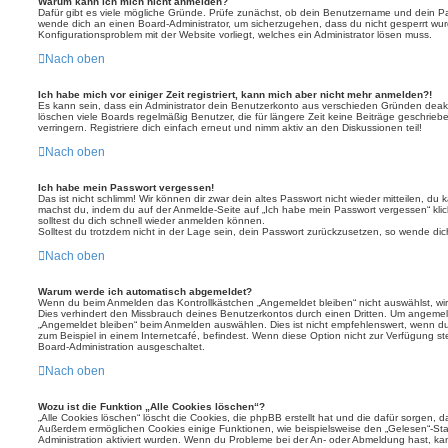
Warum kann ich mich nicht anmelden?
Dafür gibt es viele mögliche Gründe. Prüfe zunächst, ob dein Benutzername und dein Pass
wende dich an einen Board-Administrator, um sicherzugehen, dass du nicht gesperrt wurde
Konfigurationsproblem mit der Website vorliegt, welches ein Administrator lösen muss.
Nach oben
Ich habe mich vor einiger Zeit registriert, kann mich aber nicht mehr anmelden?!
Es kann sein, dass ein Administrator dein Benutzerkonto aus verschieden Gründen deakt
löschen viele Boards regelmäßig Benutzer, die für längere Zeit keine Beiträge geschri
verringern. Registriere dich einfach erneut und nimm aktiv an den Diskussionen teil!
Nach oben
Ich habe mein Passwort vergessen!
Das ist nicht schlimm! Wir können dir zwar dein altes Passwort nicht wieder mitteilen, du
machst du, indem du auf der Anmelde-Seite auf „Ich habe mein Passwort vergessen“ kli
solltest du dich schnell wieder anmelden können.
Solltest du trotzdem nicht in der Lage sein, dein Passwort zurückzusetzen, so wende dic
Nach oben
Warum werde ich automatisch abgemeldet?
Wenn du beim Anmelden das Kontrollkästchen „Angemeldet bleiben“ nicht auswählst, wirs
Dies verhindert den Missbrauch deines Benutzerkontos durch einen Dritten. Um angemel
„Angemeldet bleiben“ beim Anmelden auswählen. Dies ist nicht empfehlenswert, wenn du
zum Beispiel in einem Internetcafé, befindest. Wenn diese Option nicht zur Verfügung st
Board-Administration ausgeschaltet.
Nach oben
Wozu ist die Funktion „Alle Cookies löschen“?
„Alle Cookies löschen“ löscht die Cookies, die phpBB erstellt hat und die dafür sorgen, 
Außerdem ermöglichen Cookies einige Funktionen, wie beispielsweise den „Gelesen“-Stat
Administration aktiviert wurden. Wenn du Probleme bei der An- oder Abmeldung hast, ka