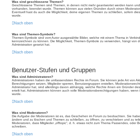
Was sind geschlossene Themen?
Geschlossene Themen sind Themen, in denen nicht mehr geantwortet werden kann und b
vorhanden, beendet wurde. Themen können aus vielen Gründen durch einen Moderator o
Eventuell hast du auch die Möglichkeit, deine eigenen Themen zu schließen, sofern dies
wurde.
Nach oben
Was sind Themen-Symbole?
Themen-Symbole sind vom Autor ausgewählte Bilder, welche mit einem Thema in Verbin
kennzeichnen zu können. Die Möglichkeit, Themen-Symbole zu verwenden, hängt von de
Administration gesetzt hat.
Nach oben
Benutzer-Stufen und Gruppen
Was sind Administratoren?
Administratoren haben die umfassendsten Rechte im Forum. Sie können jede Art von Akt
Berechtigungen setzen, Mitglieder sperren, Benutzergruppen erstellen, Moderationsrech
Administrator hat, sind allerdings davon abhängig, welche Rechte ihnen ein Gründer des
erteilt hat. Administratoren können auch volle Moderationsberechtigungen haben, wenn 
wurde.
Nach oben
Was sind Moderatoren?
Die Aufgabe der Moderatoren ist es, das Geschehen im Forum zu beobachten. Sie haben
ändern und zu löschen und Themen zu schließen, zu öffnen, zu verschieben und zu teile
Moderatoren, dass Mitglieder „offtopic“, d. h. etwas nicht zum Thema Passendes, oder 
schreiben.
Nach oben