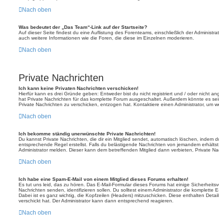
Nach oben
Was bedeutet der „Das Team“-Link auf der Startseite?
Auf dieser Seite findest du eine Auflistung des Forenteams, einschließlich der Administra
auch weitere Informationen wie die Foren, die diese im Einzelnen moderieren.
Nach oben
Private Nachrichten
Ich kann keine Privaten Nachrichten verschicken!
Hierfür kann es drei Gründe geben: Entweder bist du nicht registriert und / oder nicht a
hat Private Nachrichten für das komplette Forum ausgeschaltet. Außerdem könnte es sein
Private Nachrichten zu verschicken, entzogen hat. Kontaktiere einen Administrator, um we
Nach oben
Ich bekomme ständig unerwünschte Private Nachrichten!
Du kannst Private Nachrichten, die dir ein Mitglied sendet, automatisch löschen, indem 
entsprechende Regel erstellst. Falls du belästigende Nachrichten von jemandem erhälts
Administrator melden. Dieser kann dem betreffenden Mitglied dann verbieten, Private N
Nach oben
Ich habe eine Spam-E-Mail von einem Mitglied dieses Forums erhalten!
Es tut uns leid, das zu hören. Das E-Mail-Formular dieses Forums hat einige Sicherheits
Nachrichten senden, identifizieren sollen. Du solltest einem Administrator die komplette 
Dabei ist es ganz wichtig, die Kopfzeilen (Headers) mitzuschicken. Diese enthalten Detai
verschickt hat. Der Administrator kann dann entsprechend reagieren.
Nach oben