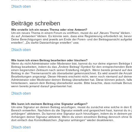
Nach oben
Beiträge schreiben
Wie erstelle ich ein neues Thema oder eine Antwort?
Um ein neues Thema in einem Forum zu eröffnen, musst du auf „Neues Thema“ klicken. 
du auf „Antworten“ klicken. Es könnte sein, dass eine Registrierung erforderlich ist, bevo
Deine Berechtigungen sind jeweils am Ende der Foren- und der Beitragsansicht aufgelis
erstellen“, „Du darfst Dateianhänge erstellen“ usw.
Nach oben
Wie kann ich einen Beitrag bearbeiten oder löschen?
Wenn du nicht Administrator oder Moderator bist, kannst du nur deine eigenen Beiträge
Beitrag bearbeiten, indem du das „Ändere Beitrag“-Symbol für den entsprechenden Beitrag 
einen begrenzten Zeitraum nach seiner Erstellung möglich. Wenn bereits jemand auf dein
Beitrag in der Themenansicht als überarbeitet gekennzeichnet. Es wird sowohl die Anzahl
Bearbeitungen angezeigt. Dieser Hinweis erscheint nicht, wenn noch niemand auf deine
Administrator oder Moderator deinen Beitrag überarbeitet hat. Diese können jedoch, falls 
hinterlassen, warum dein Beitrag überarbeitet wurde. Bitte beachte, dass normale Benut
wenn bereits jemand darauf geantwortet hat.
Nach oben
Wie kann ich meinem Beitrag eine Signatur anfügen?
Um eine Signatur an deinen Beitrag anzufügen, musst du zunächst eine solche in den E
Bereich entwerfen. Nachdem du die Signatur erstellt und gespeichert hast, kannst du in
anhängen“ aktivieren. Du kannst eine Signatur auch hinzufügen, indem du in deinem p
Anhängen deiner Signatur aktivierst. Wenn du einen einzelnen Beitrag dennoch ohne Si
dort einfach das Kontrollkästchen „Signatur anhängen“ wieder deaktivieren.
Nach oben