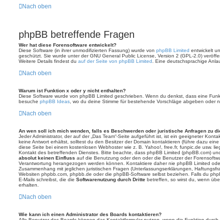
Nach oben
phpBB betreffende Fragen
Wer hat diese Forensoftware entwickelt?
Diese Software (in ihrer unmodifizierten Fassung) wurde von
phpBB Limited
entwickelt und
geschützt. Sie wurde unter der GNU General Public License, Version 2 (GPL-2.0) veröffen
Weitere Details findest du
auf der Seite von phpBB Limited
. Eine deutschsprachige Anlauf
Nach oben
Warum ist Funktion x oder y nicht enthalten?
Diese Software wurde von phpBB Limited geschrieben. Wenn du denkst, dass eine Funkt
besuche
phpBB Ideas
, wo du deine Stimme für bestehende Vorschläge abgeben oder n
Nach oben
An wen soll ich mich wenden, falls es Beschwerden oder juristische Anfragen zu d
Jeder Administrator, der auf der „Das Team“-Seite aufgeführt ist, ist ein geeigneter Kon
keine Antwort erhältst, solltest du den Besitzer der Domain kontaktieren (führe dazu ein
diese Seite bei einem kostenlosen Webhoster wie z. B. Yahoo!, free.fr, funpic.de usw. l
Kontakt des betreffenden Dienstes. Bitte beachte, dass phpBB Limited (phpBB.com) u
absolut keinen Einfluss
auf die Benutzung oder den oder die Benutzer der Forensoftwa
Verantwortung herangezogen werden können. Kontaktiere daher nie phpBB Limited oder
Zusammenhang mit jeglichen juristischen Fragen (Unterlassungserklärungen, Haftungsfr
Websiten phpbb.com, phpbb.de oder die phpBB-Software selbst beziehen. Falls du php
E-Mails schreibst, die die
Softwarenutzung durch Dritte
betreffen, so wirst du, wenn üb
erhalten.
Nach oben
Wie kann ich einen Administrator des Boards kontaktieren?
Alle Benutzer des Boards können das Kontaktformular nutzen, wenn die Funktion durch di