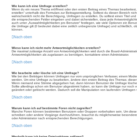
Wie kann ich eine Umfrage erstellen?
Wenn du ein neues Thema eröffnest oder den ersten Beitrag eines Themas bearbeitest, 
erstellen“ unterhalb des Formulars zur Beitragserstellung. Solltest du diesen Bereich ni
wahrscheinlich nicht die Berechtigung, Umfragen zu erstellen. Du solltest einen Titel un
die entsprechenden Felder eingeben und dabei sicherstellen, dass jede Antwortmöglichkei
auch unter „Auswahlmöglichkeiten pro Benutzer“ festlegen, wie viele Optionen ein Benutz
die Umfrage gilt (0 bedeutet dabei eine zeitlich unbegrenzte Umfrage) und schließlich, 
können.
Nach oben
Wieso kann ich nicht mehr Antwortmöglichkeiten erstellen?
Die maximal zulässige Anzahl von Antwortmöglichkeiten wird durch die Board-Administrat
Antwortmöglichkeiten als zugelassen zu benötigen, kontaktiere einen Administrator.
Nach oben
Wie bearbeite oder lösche ich eine Umfrage?
Wie bei den Beiträgen können Umfragen nur vom ursprünglichen Verfasser, einem Modera
werden. Um eine Umfrage zu bearbeiten, ändere den ersten Beitrag des Themas; dieser i
Wenn niemand eine Stimme abgegeben hat, dann können Benutzer die Umfrage löschen
Sollte allerdings schon ein Benutzer abgestimmt haben, so kann die Umfrage nur noch 
geändert oder gelöscht werden. Dadurch soll die Manipulation von laufenden Umfragen 
Nach oben
Warum kann ich auf bestimmte Foren nicht zugreifen?
Manche Foren können bestimmten Benutzern oder Gruppen vorbehalten sein. Um diese e
schreiben oder andere Vorgänge durchzuführen, brauchst du möglicherweise besondere
oder Administrator nach entsprechenden Berechtigungen.
Nach oben
Weshalb kann ich keine Dateianhänge anfügen?