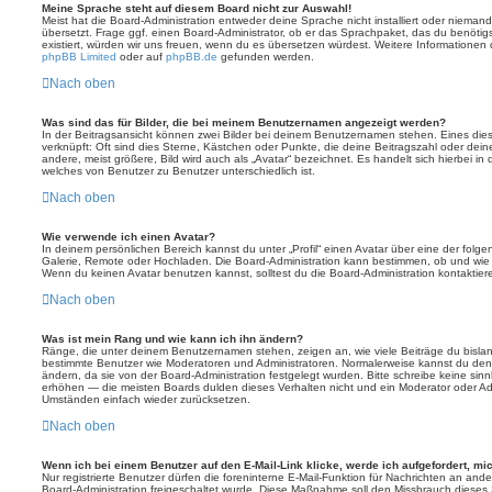
Meine Sprache steht auf diesem Board nicht zur Auswahl!
Meist hat die Board-Administration entweder deine Sprache nicht installiert oder nieman
übersetzt. Frage ggf. einen Board-Administrator, ob er das Sprachpaket, das du benötigst,
existiert, würden wir uns freuen, wenn du es übersetzen würdest. Weitere Informatione
phpBB Limited
oder auf
phpBB.de
gefunden werden.
Nach oben
Was sind das für Bilder, die bei meinem Benutzernamen angezeigt werden?
In der Beitragsansicht können zwei Bilder bei deinem Benutzernamen stehen. Eines diese
verknüpft: Oft sind dies Sterne, Kästchen oder Punkte, die deine Beitragszahl oder de
andere, meist größere, Bild wird auch als „Avatar“ bezeichnet. Es handelt sich hierbei in 
welches von Benutzer zu Benutzer unterschiedlich ist.
Nach oben
Wie verwende ich einen Avatar?
In deinem persönlichen Bereich kannst du unter „Profil“ einen Avatar über eine der folg
Galerie, Remote oder Hochladen. Die Board-Administration kann bestimmen, ob und wie
Wenn du keinen Avatar benutzen kannst, solltest du die Board-Administration kontaktier
Nach oben
Was ist mein Rang und wie kann ich ihn ändern?
Ränge, die unter deinem Benutzernamen stehen, zeigen an, wie viele Beiträge du bislang e
bestimmte Benutzer wie Moderatoren und Administratoren. Normalerweise kannst du den 
ändern, da sie von der Board-Administration festgelegt wurden. Bitte schreibe keine si
erhöhen — die meisten Boards dulden dieses Verhalten nicht und ein Moderator oder Adm
Umständen einfach wieder zurücksetzen.
Nach oben
Wenn ich bei einem Benutzer auf den E-Mail-Link klicke, werde ich aufgefordert, m
Nur registrierte Benutzer dürfen die foreninterne E-Mail-Funktion für Nachrichten an ande
Board-Administration freigeschaltet wurde. Diese Maßnahme soll den Missbrauch dieses