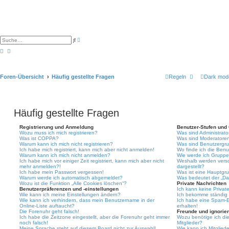
E
S
r
u
w
c
e
h
i
e
t
e
Foren-Übersicht
Häufig gestellte Fragen
Regeln
Dark mod
r
t
e
S
u
c
Häufig gestellte Fragen
h
e
Registrierung und Anmeldung
Benutzer-Stufen und
Wozu muss ich mich registrieren?
Was sind Administrat
Was ist COPPA?
Was sind Moderatore
Warum kann ich mich nicht registrieren?
Was sind Benutzergr
Ich habe mich registriert, kann mich aber nicht anmelden!
Wo finde ich die Benu
Warum kann ich mich nicht anmelden?
Wie werde ich Gruppen
Ich habe mich vor einiger Zeit registriert, kann mich aber nicht
Weshalb werden versc
mehr anmelden?!
dargestellt?
Ich habe mein Passwort vergessen!
Was ist eine Hauptgr
Warum werde ich automatisch abgemeldet?
Was bedeutet der „Das
Wozu ist die Funktion „Alle Cookies löschen“?
Private Nachrichten
Benutzerpräferenzen und -einstellungen
Ich kann keine Privat
Wie kann ich meine Einstellungen ändern?
Ich bekomme ständig 
Wie kann ich verhindern, dass mein Benutzername in der
Ich habe eine Spam-E
Online-Liste auftaucht?
erhalten!
Die Forenuhr geht falsch!
Freunde und ignorier
Ich habe die Zeitzone eingestellt, aber die Forenuhr geht immer
Wozu benötige ich die
noch falsch!
Mitglieder?
Meine Sprache steht auf diesem Board nicht zur Auswahl!
Wie kann ich Mitgliede