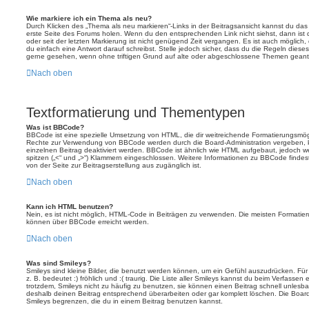
Wie markiere ich ein Thema als neu?
Durch Klicken des „Thema als neu markieren“-Links in der Beitragsansicht kannst du d
erste Seite des Forums holen. Wenn du den entsprechenden Link nicht siehst, dann ist d
oder seit der letzten Markierung ist nicht genügend Zeit vergangen. Es ist auch möglic
du einfach eine Antwort darauf schreibst. Stelle jedoch sicher, dass du die Regeln diese
gerne gesehen, wenn ohne triftigen Grund auf alte oder abgeschlossene Themen geantw
Nach oben
Textformatierung und Thementypen
Was ist BBCode?
BBCode ist eine spezielle Umsetzung von HTML, die dir weitreichende Formatierungsmögli
Rechte zur Verwendung von BBCode werden durch die Board-Administration vergeben, k
einzelnen Beitrag deaktiviert werden. BBCode ist ähnlich wie HTML aufgebaut, jedoch wer
spitzen („<“ und „>“) Klammern eingeschlossen. Weitere Informationen zu BBCode findest d
von der Seite zur Beitragserstellung aus zugänglich ist.
Nach oben
Kann ich HTML benutzen?
Nein, es ist nicht möglich, HTML-Code in Beiträgen zu verwenden. Die meisten Formatier
können über BBCode erreicht werden.
Nach oben
Was sind Smileys?
Smileys sind kleine Bilder, die benutzt werden können, um ein Gefühl auszudrücken. Für
z. B. bedeutet :) fröhlich und :( traurig. Die Liste aller Smileys kannst du beim Verfassen
trotzdem, Smileys nicht zu häufig zu benutzen, sie können einen Beitrag schnell unles
deshalb deinen Beitrag entsprechend überarbeiten oder gar komplett löschen. Die Board
Smileys begrenzen, die du in einem Beitrag benutzen kannst.