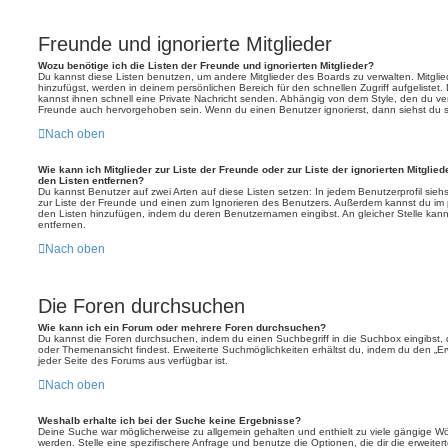
Freunde und ignorierte Mitglieder
Wozu benötige ich die Listen der Freunde und ignorierten Mitglieder?
Du kannst diese Listen benutzen, um andere Mitglieder des Boards zu verwalten. Mitglied
hinzufügst, werden in deinem persönlichen Bereich für den schnellen Zugriff aufgelistet.
kannst ihnen schnell eine Private Nachricht senden. Abhängig von dem Style, den du v
Freunde auch hervorgehoben sein. Wenn du einen Benutzer ignorierst, dann siehst du s
Nach oben
Wie kann ich Mitglieder zur Liste der Freunde oder zur Liste der ignorierten Mitglie
den Listen entfernen?
Du kannst Benutzer auf zwei Arten auf diese Listen setzen: In jedem Benutzerprofil sieh
zur Liste der Freunde und einen zum Ignorieren des Benutzers. Außerdem kannst du im p
den Listen hinzufügen, indem du deren Benutzernamen eingibst. An gleicher Stelle kann
entfernen.
Nach oben
Die Foren durchsuchen
Wie kann ich ein Forum oder mehrere Foren durchsuchen?
Du kannst die Foren durchsuchen, indem du einen Suchbegriff in die Suchbox eingibst, d
oder Themenansicht findest. Erweiterte Suchmöglichkeiten erhältst du, indem du den „Erw
jeder Seite des Forums aus verfügbar ist.
Nach oben
Weshalb erhalte ich bei der Suche keine Ergebnisse?
Deine Suche war möglicherweise zu allgemein gehalten und enthielt zu viele gängige Wör
werden. Stelle eine spezifischere Anfrage und benutze die Optionen, die dir die erweiter