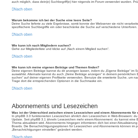
auch möglich, dass dein(e) Suchbegriff(e) hier nirgends im Forum verwendet wurden. Prüf
Nach oben
Warum bekomme ich bei der Suche eine leere Seite?
Deine Suche lieferte zu viele Ergebnisse, somit konnte der Webserver sie nicht verarbei
spezifischere Suchbegriffe ein oder beschränke die Suche auf verschiedene Unterforen.
Nach oben
Wie kann ich nach Mitgliedern suchen?
Gehe zur Mitgliederliste und klicke auf „Nach einem Mitglied suchen“.
Nach oben
Wie kann ich meine eigenen Beiträge und Themen finden?
Deine eigenen Beiträge kannst du dir anzeigen lassen, indem du „Eigene Beiträge“ im Sc
auswählst. Alternativ kannst du auch „Deine Beiträge anzeigen“ in deinem persönlichen 
suchen“ auf deiner eigenen Profilseite verwenden. Benutze die erweiterte Suche, um na
Trage dort die entsprechenden Optionen in die Suchmaske ein.
Nach oben
Abonnements und Lesezeichen
Was ist der Unterschied zwischen einem Lesezeichen und einem Abonnements für
In phpBB 3.0 funktionierten Lesezeichen ähnlich den Lesezeichen in Web-Browsern: du
Update. Seit phpBB 3.1 ähneln Lesezeichen mehr einem Abonnement: du kannst eine Be
Thema aktualisiert wird. Abonnements hingegen informieren dich bei einer Aktualisieru
Boards. Die Benachrichtigungsoptionen für Lesezeichen und Abonnements können im pe
„Benachrichtigungen einstellen“ geändert werden.
Nach oben