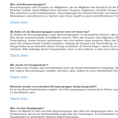
Was sind Benutzergruppen?
Benutzergruppen sind Gruppen von Mitgliedern, die die Mitglieder des Boards in für die 
Einheiten aufteilt. Jedes Mitglied kann mehreren Gruppen angehören und jeder Gruppe
Dies erleichtert es den Administratoren, Berechtigungen für mehrere Benutzer auf einma
Moderatoren eines Bereichs zu machen oder ihnen Zugriff zu einem nichtöffentlichen F
Nach oben
Wo finde ich die Benutzergruppen und wie trete ich ihnen bei?
Du findest die Benutzergruppen unter „Benutzergruppen“ im persönlichen Bereich. Wenn 
dies mit der entsprechenden Schaltfläche machen. Nicht alle Gruppen sind allgemein offe
Freischaltung, andere können geschlossen sein und weitere sogar versteckt. Wenn die Gr
durch die entsprechende Funktion beitreten; verlangt die Gruppe eine Freischaltung, so 
Gruppenleiter muss daraufhin deinen Antrag annehmen. Er könnte fragen, warum du i
möchtest. Bitte belästige keinen Gruppenleiter, wenn er dich ablehnt, er wird einen Gru
Nach oben
Wie werde ich Gruppenleiter?
Der Leiter einer Gruppe wird normalerweise durch die Board-Administration festgelegt, w
eine eigene Benutzergruppe erstellen möchtest, dann solltest du einen Administrator kon
Nach oben
Weshalb werden verschiedene Benutzergruppen farbig dargestellt?
Es ist der Board-Administration möglich, den Benutzergruppen verschiedene Farben zuzut
zu identifizieren sind.
Nach oben
Was ist eine Hauptgruppe?
Wenn du Mitglied in mehr als einer Benutzergruppe bist, dient die Hauptgruppe dazu, 
Gruppenrang, der bei dir standardmäßig angezeigt wird, festzulegen. Ein Administrator 
Hauptgruppe im persönlichen Bereich selbst festzulegen.