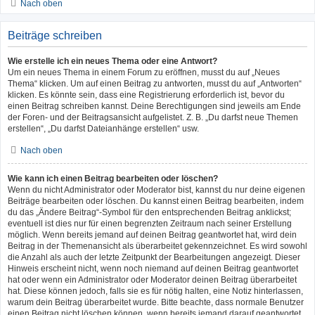
Nach oben
Beiträge schreiben
Wie erstelle ich ein neues Thema oder eine Antwort?
Um ein neues Thema in einem Forum zu eröffnen, musst du auf „Neues
Thema“ klicken. Um auf einen Beitrag zu antworten, musst du auf „Antworten“
klicken. Es könnte sein, dass eine Registrierung erforderlich ist, bevor du
einen Beitrag schreiben kannst. Deine Berechtigungen sind jeweils am Ende
der Foren- und der Beitragsansicht aufgelistet. Z. B. „Du darfst neue Themen
erstellen“, „Du darfst Dateianhänge erstellen“ usw.
Nach oben
Wie kann ich einen Beitrag bearbeiten oder löschen?
Wenn du nicht Administrator oder Moderator bist, kannst du nur deine eigenen
Beiträge bearbeiten oder löschen. Du kannst einen Beitrag bearbeiten, indem
du das „Ändere Beitrag“-Symbol für den entsprechenden Beitrag anklickst;
eventuell ist dies nur für einen begrenzten Zeitraum nach seiner Erstellung
möglich. Wenn bereits jemand auf deinen Beitrag geantwortet hat, wird dein
Beitrag in der Themenansicht als überarbeitet gekennzeichnet. Es wird sowohl
die Anzahl als auch der letzte Zeitpunkt der Bearbeitungen angezeigt. Dieser
Hinweis erscheint nicht, wenn noch niemand auf deinen Beitrag geantwortet
hat oder wenn ein Administrator oder Moderator deinen Beitrag überarbeitet
hat. Diese können jedoch, falls sie es für nötig halten, eine Notiz hinterlassen,
warum dein Beitrag überarbeitet wurde. Bitte beachte, dass normale Benutzer
einen Beitrag nicht löschen können, wenn bereits jemand darauf geantwortet