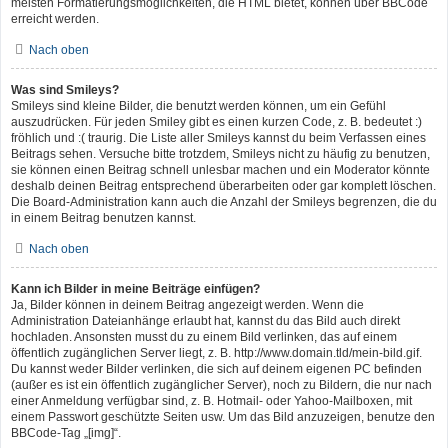
meisten Formatierungsmöglichkeiten, die HTML bietet, können über BBCode
erreicht werden.
Nach oben
Was sind Smileys?
Smileys sind kleine Bilder, die benutzt werden können, um ein Gefühl
auszudrücken. Für jeden Smiley gibt es einen kurzen Code, z. B. bedeutet :)
fröhlich und :( traurig. Die Liste aller Smileys kannst du beim Verfassen eines
Beitrags sehen. Versuche bitte trotzdem, Smileys nicht zu häufig zu benutzen,
sie können einen Beitrag schnell unlesbar machen und ein Moderator könnte
deshalb deinen Beitrag entsprechend überarbeiten oder gar komplett löschen.
Die Board-Administration kann auch die Anzahl der Smileys begrenzen, die du
in einem Beitrag benutzen kannst.
Nach oben
Kann ich Bilder in meine Beiträge einfügen?
Ja, Bilder können in deinem Beitrag angezeigt werden. Wenn die
Administration Dateianhänge erlaubt hat, kannst du das Bild auch direkt
hochladen. Ansonsten musst du zu einem Bild verlinken, das auf einem
öffentlich zugänglichen Server liegt, z. B. http://www.domain.tld/mein-bild.gif.
Du kannst weder Bilder verlinken, die sich auf deinem eigenen PC befinden
(außer es ist ein öffentlich zugänglicher Server), noch zu Bildern, die nur nach
einer Anmeldung verfügbar sind, z. B. Hotmail- oder Yahoo-Mailboxen, mit
einem Passwort geschützte Seiten usw. Um das Bild anzuzeigen, benutze den
BBCode-Tag „[img]“.