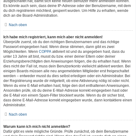
ausgeschaltet hat, damit sich keine neuen Benutzer mehr anmelden können.
Es könnte auch sein, dass deine IP-Adresse oder der Benutzername, mit dem
du dich registrieren möchtest, gesperrt wurden. Um Hilfe zu erhalten, wende
dich an die Board-Administration.
Nach oben
Ich habe mich registriert, kann mich aber nicht anmelden!
Überprüfe zuerst, ob du den richtigen Benutzernamen und das richtige
Passwort eingegeben hast. Wenn diese stimmen, dann gibt es zwei
Möglichkeiten. Wenn
COPPA
aktiviert ist und du angegeben hast, dass du
unter 13 Jahre alt bist, musst du bzw. einer deiner Eltern oder deiner
Erziehungsberechtigten den Anweisungen folgen, die du erhalten hast. Wenn
dies nicht der Fall ist, muss dein Benutzerkonto vielleicht aktiviert werden. Bei
einigen Boards müssen alle neu angemeldeten Mitglieder erst freigeschaltet
werden – entweder musst du dies selbst erledigen oder ein Administrator. Bei
der Registrierung wurde dir mitgeteilt, ob eine Aktivierung nötig ist oder nicht.
Wenn du eine E-Mail erhalten hast, folge den dort enthaltenen Anweisungen.
Ansonsten prüfe, ob du deine E-Mail-Adresse korrekt eingegeben hast oder
die E-Mail von einem Spam-Filter blockiert wurde. Wenn du dir sicher bist,
dass deine E-Mail-Adresse korrekt eingegeben wurde, dann kontaktiere einen
Administrator.
Nach oben
Warum kann ich mich nicht anmelden?
Dafür gibt es viele mögliche Gründe. Prüfe zunächst, ob dein Benutzername