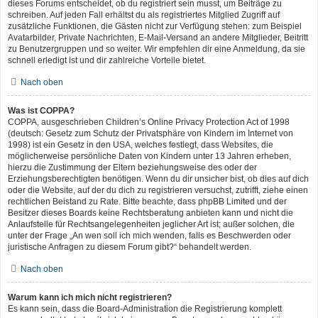
dieses Forums entscheidet, ob du registriert sein musst, um Beiträge zu
schreiben. Auf jeden Fall erhältst du als registriertes Mitglied Zugriff auf
zusätzliche Funktionen, die Gästen nicht zur Verfügung stehen: zum Beispiel
Avatarbilder, Private Nachrichten, E-Mail-Versand an andere Mitglieder, Beitritt
zu Benutzergruppen und so weiter. Wir empfehlen dir eine Anmeldung, da sie
schnell erledigt ist und dir zahlreiche Vorteile bietet.
Nach oben
Was ist COPPA?
COPPA, ausgeschrieben Children’s Online Privacy Protection Act of 1998
(deutsch: Gesetz zum Schutz der Privatsphäre von Kindern im Internet von
1998) ist ein Gesetz in den USA, welches festlegt, dass Websites, die
möglicherweise persönliche Daten von Kindern unter 13 Jahren erheben,
hierzu die Zustimmung der Eltern beziehungsweise des oder der
Erziehungsberechtigten benötigen. Wenn du dir unsicher bist, ob dies auf dich
oder die Website, auf der du dich zu registrieren versuchst, zutrifft, ziehe einen
rechtlichen Beistand zu Rate. Bitte beachte, dass phpBB Limited und der
Besitzer dieses Boards keine Rechtsberatung anbieten kann und nicht die
Anlaufstelle für Rechtsangelegenheiten jeglicher Art ist; außer solchen, die
unter der Frage „An wen soll ich mich wenden, falls es Beschwerden oder
juristische Anfragen zu diesem Forum gibt?“ behandelt werden.
Nach oben
Warum kann ich mich nicht registrieren?
Es kann sein, dass die Board-Administration die Registrierung komplett