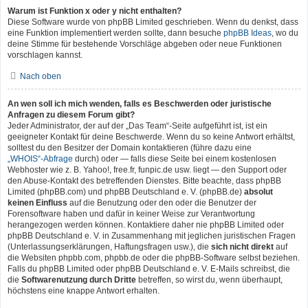
Warum ist Funktion x oder y nicht enthalten?
Diese Software wurde von phpBB Limited geschrieben. Wenn du denkst, dass
eine Funktion implementiert werden sollte, dann besuche
phpBB Ideas
, wo du
deine Stimme für bestehende Vorschläge abgeben oder neue Funktionen
vorschlagen kannst.
Nach oben
An wen soll ich mich wenden, falls es Beschwerden oder juristische
Anfragen zu diesem Forum gibt?
Jeder Administrator, der auf der „Das Team“-Seite aufgeführt ist, ist ein
geeigneter Kontakt für deine Beschwerde. Wenn du so keine Antwort erhältst,
solltest du den Besitzer der Domain kontaktieren (führe dazu eine
„WHOIS“-Abfrage
durch) oder — falls diese Seite bei einem kostenlosen
Webhoster wie z. B. Yahoo!, free.fr, funpic.de usw. liegt — den Support oder
den Abuse-Kontakt des betreffenden Dienstes. Bitte beachte, dass phpBB
Limited (phpBB.com) und phpBB Deutschland e. V. (phpBB.de)
absolut
keinen Einfluss
auf die Benutzung oder den oder die Benutzer der
Forensoftware haben und dafür in keiner Weise zur Verantwortung
herangezogen werden können. Kontaktiere daher nie phpBB Limited oder
phpBB Deutschland e. V. in Zusammenhang mit jeglichen juristischen Fragen
(Unterlassungserklärungen, Haftungsfragen usw.), die
sich nicht direkt
auf
die Websiten phpbb.com, phpbb.de oder die phpBB-Software selbst beziehen.
Falls du phpBB Limited oder phpBB Deutschland e. V. E-Mails schreibst, die
die
Softwarenutzung durch Dritte
betreffen, so wirst du, wenn überhaupt,
höchstens eine knappe Antwort erhalten.