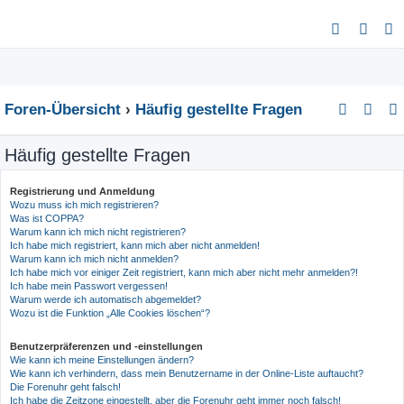
S
u
c
h
Foren-Übersicht
Häufig gestellte Fragen
e
Häufig gestellte Fragen
Registrierung und Anmeldung
Wozu muss ich mich registrieren?
Was ist COPPA?
Warum kann ich mich nicht registrieren?
Ich habe mich registriert, kann mich aber nicht anmelden!
Warum kann ich mich nicht anmelden?
Ich habe mich vor einiger Zeit registriert, kann mich aber nicht mehr anmelden?!
Ich habe mein Passwort vergessen!
Warum werde ich automatisch abgemeldet?
Wozu ist die Funktion „Alle Cookies löschen“?
Benutzerpräferenzen und -einstellungen
Wie kann ich meine Einstellungen ändern?
Wie kann ich verhindern, dass mein Benutzername in der Online-Liste auftaucht?
Die Forenuhr geht falsch!
Ich habe die Zeitzone eingestellt, aber die Forenuhr geht immer noch falsch!